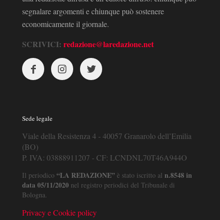
segnalare argomenti e chiunque può sostenere
economicamente il giornale.
SCRIVICI:
redazione@laredazione.net
Sede legale
Viale della Resistenza 4 - 40057 Granarolo dell’Emilia
(BO)
P. IVA: 03888911207 - CF: LCNDNL70T46A944O
“LA REDAZIONE”
n.8548 in
Il periodico
è stato iscritto al
data 05/11/2020
nel registro periodici del Tribunale di
Bologna.
Privacy e Cookie policy