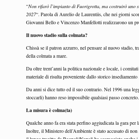
“
Non rifarò l’impianto di Fuorigrotta, ma costruirò uno 
2027
“. Parola di Aurelio de Laurentiis, che nei giorni scor
Giovanni Bello e Vincenzo Manfellotti realizzarono un pro
Il nuovo stadio sulla colmata?
Chissà se il patron azzurro, nel pensare al nuovo stadio, tr
della colmata a mare.
Da oltre trent’anni la politica nazionale e locale, i comitat
materiale di risulta proveniente dallo storico insediamento 
Da anni si dice tutto ed il suo contrario. Nel 1996 una l
stoccarli) hanno reso impossibile qualsiasi passo concret
La misura è colma(ta)
Qualche anno fa era stata perfino aggiudicata la gara per l
Inoltre, il Ministero dell’Ambiente è stato accusato di n
il lungo tragitto da Bagnoli/Napoli ha scoraggiato anche i p