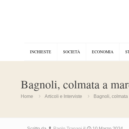
INCHIESTE
SOCIETÀ
ECONOMIA
S
Bagnoli, colmata a mare
Home
Articoli e Interviste
Bagnoli, colmata 
Scritto da
Paolo Trapani
il
10 Marzo 2024