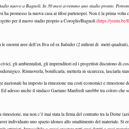
stadio nuovo a Bagnoli. In 30 mesi avremmo uno stadio pronto. Potremm
si ha promesso la nuova casa ai tifosi partenopei. Non è la prima volta che
getto per il nuovo stadio proprio a Coroglio/Bagnoli (
https://youtu.
a le enormi aree dell’ex Ilva ed ex Italsider (2 milioni di metri quadrati
i civici, gli ambientalisti, gli imprenditori ed i progettisti discutono di 
siderurgico. Rimuoverla, bonificarla, metterla in sicurezza, lasciarla sta
egge nazionale ha imposto la rimozione ma costi economici e rimozione de
o. Ed adesso anche il sindaco Gaetano Manfredi sarebbe tra coloro che 
a rimozione, ma non c’è mai stata la firma del contratto tra la Deme (azie
on aver individuato uno spazio idoneo allo smaltimento del materiale. Si
iù ottimisti. Impossibile o quasi spostare tutti quei detriti e quei materi