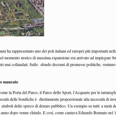
nni ha rappresentato uno dei poli italiani ed europei più importanti nella
nel momento storico di massima espansione era arrivato ad impiegare 8mi
 altri mai collaudati. Sullo sfondo decenni di promesse politiche, ventuno
ppo mancato
 come la Porta del Parco, il Parco dello Sport, l’Acquario per le tartaru
ssità delle bonifiche è direttamente proporzionale alla necessità di inves
ei simboli dello spreco di denaro pubblico. Un esempio su tutti: a metà de
 anno dopo venne chiudo. E così, come cantava Eduardo Bennato nel 198