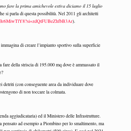
o fare la prima amichevole estiva diciamo il 15 luglio
 si parla di questa possibilità. Nel 2011 gli architetti
be/IBr6MiwTlY8?si=zdQtFUBeZhfbB3Ar
).
), immagina di creare l’impianto sportivo sulla superficie
cosa fare della striscia di 195.000 mq dove è ammassato il
re?
i detriti (con conseguente area da individuare dove
sostengono di non toccare la colmata.
nda aggiudicataria) ed il Ministero delle Infrastrutture.
 era pensato ad esempio a Piombino per lo smaltimento, ma
ali per centinaia di chilometri (500 circa). E così nel 2021