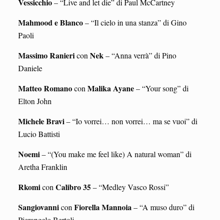
Vessicchio
– “Live and let die” di Paul McCartney
Mahmood e Blanco
– “Il cielo in una stanza” di Gino
Paoli
Massimo Ranieri
Nek
con
– “Anna verrà” di Pino
Daniele
Matteo Romano
Malika Ayane
con
– “Your song” di
Elton John
Michele Bravi
– “Io vorrei… non vorrei… ma se vuoi” di
Lucio Battisti
Noemi
– “(You make me feel like) A natural woman” di
Aretha Franklin
Rkomi
Calibro 35
con
– “Medley Vasco Rossi”
Sangiovanni
Fiorella Mannoia
con
– “A muso duro” di
Pierangelo Bertoli