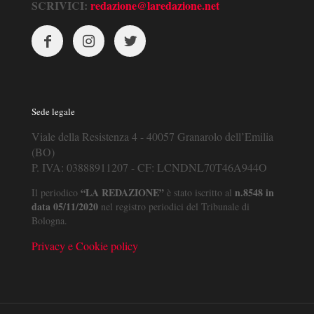
SCRIVICI:
redazione@laredazione.net
Sede legale
Viale della Resistenza 4 - 40057 Granarolo dell’Emilia
(BO)
P. IVA: 03888911207 - CF: LCNDNL70T46A944O
“LA REDAZIONE”
n.8548 in
Il periodico
è stato iscritto al
data 05/11/2020
nel registro periodici del Tribunale di
Bologna.
Privacy e Cookie policy