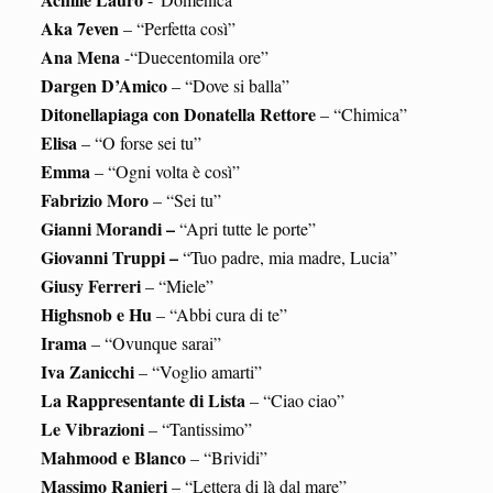
Aka 7even
– “Perfetta così”
Ana Mena
-“Duecentomila ore”
Dargen D’Amico
– “Dove si balla”
Ditonellapiaga con Donatella Rettore
– “Chimica”
Elisa
– “O forse sei tu”
Emma
– “Ogni volta è così”
Fabrizio Moro
– “Sei tu”
Gianni Morandi –
“Apri tutte le porte”
Giovanni Truppi –
“Tuo padre, mia madre, Lucia”
Giusy Ferreri
– “Miele”
Highsnob e Hu
– “Abbi cura di te”
Irama
– “Ovunque sarai”
Iva Zanicchi
– “Voglio amarti”
La Rappresentante di Lista
– “Ciao ciao”
Le Vibrazioni
– “Tantissimo”
Mahmood e Blanco
– “Brividi”
Massimo Ranieri
– “Lettera di là dal mare”