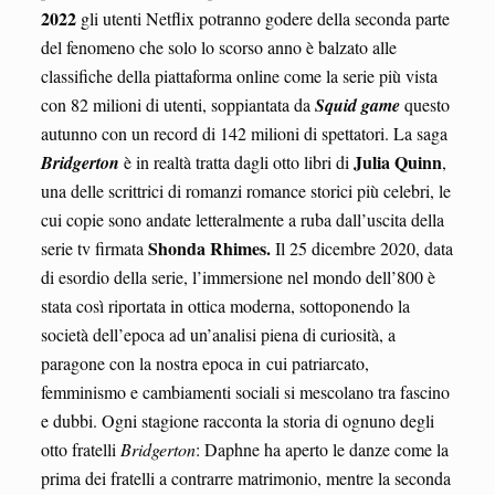
2022
gli utenti Netflix potranno godere della seconda parte
del fenomeno che solo lo scorso anno è balzato alle
classifiche della piattaforma online come la serie più vista
con 82 milioni di utenti, soppiantata da
Squid game
questo
autunno con un record di 142 milioni di spettatori. La saga
Julia Quinn
Bridgerton
è in realtà tratta dagli otto libri di
,
una delle scrittrici di romanzi romance storici più celebri, le
cui copie sono andate letteralmente a ruba dall’uscita della
Shonda Rhimes.
serie tv firmata
Il 25 dicembre 2020, data
di esordio della serie, l’immersione nel mondo dell’800 è
stata così riportata in ottica moderna, sottoponendo la
società dell’epoca ad un’analisi piena di curiosità, a
paragone con la nostra epoca in cui patriarcato,
femminismo e cambiamenti sociali si mescolano tra fascino
e dubbi. Ogni stagione racconta la storia di ognuno degli
otto fratelli
Bridgerton
: Daphne ha aperto le danze come la
prima dei fratelli a contrarre matrimonio, mentre la seconda