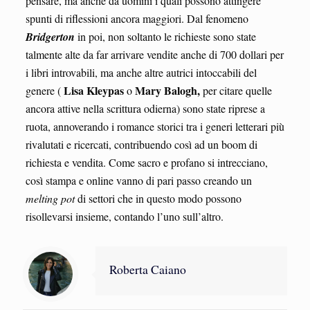
pensare, ma anche da uomini i quali possono attingere
spunti di riflessioni ancora maggiori. Dal fenomeno
Bridgerton
in poi, non soltanto le richieste sono state
talmente alte da far arrivare vendite anche di 700 dollari per
i libri introvabili, ma anche altre autrici intoccabili del
Lisa Kleypas
Mary Balogh,
genere (
o
per citare quelle
ancora attive nella scrittura odierna) sono state riprese a
ruota, annoverando i romance storici tra i generi letterari più
rivalutati e ricercati, contribuendo così ad un boom di
richiesta e vendita. Come sacro e profano si intrecciano,
così stampa e online vanno di pari passo creando un
melting pot
di settori che in questo modo possono
risollevarsi insieme, contando l’uno sull’altro.
Roberta Caiano