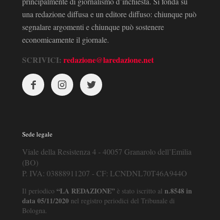
principalmente di giornalismo d’inchiesta. Si fonda su
una redazione diffusa e un editore diffuso: chiunque può
segnalare argomenti e chiunque può sostenere
economicamente il giornale.
SCRIVICI:
redazione@laredazione.net
Sede legale
Viale della Resistenza 4 - 40057 Granarolo dell’Emilia
(BO)
P. IVA: 03888911207 - CF: LCNDNL70T46A944O
“LA REDAZIONE”
n.8548 in
Il periodico
è stato iscritto al
data 05/11/2020
nel registro periodici del Tribunale di
Bologna.