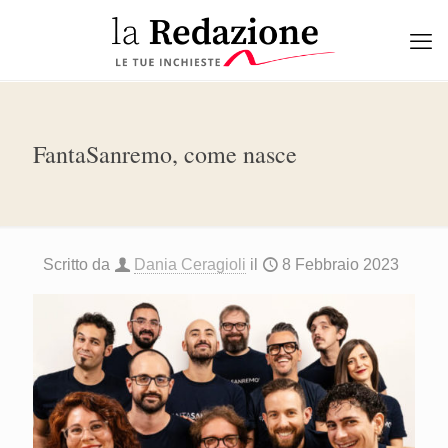
FantaSanremo, come nasce
Scritto da
Dania Ceragioli
il
8 Febbraio 2023