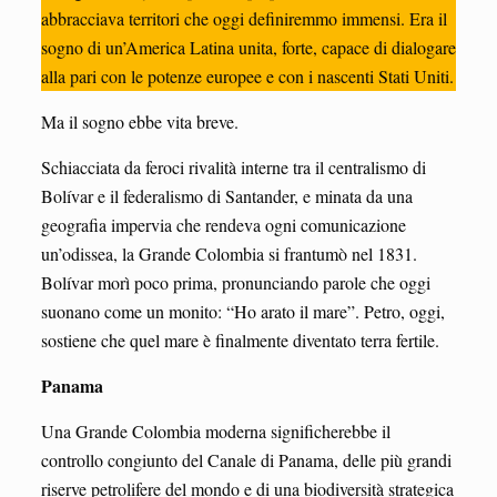
abbracciava territori che oggi definiremmo immensi. Era il
sogno di un’America Latina unita, forte, capace di dialogare
alla pari con le potenze europee e con i nascenti Stati Uniti.
Ma il sogno ebbe vita breve.
Schiacciata da feroci rivalità interne tra il centralismo di
Bolívar e il federalismo di Santander, e minata da una
geografia impervia che rendeva ogni comunicazione
un’odissea, la Grande Colombia si frantumò nel 1831.
Bolívar morì poco prima, pronunciando parole che oggi
suonano come un monito: “Ho arato il mare”. Petro, oggi,
sostiene che quel mare è finalmente diventato terra fertile.
Panama
Una Grande Colombia moderna significherebbe il
controllo congiunto del Canale di Panama, delle più grandi
riserve petrolifere del mondo e di una biodiversità strategica