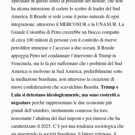
Speculare in questo senso la posizione del Brasile, che non
ha alcuna intenzione di cedere lo scettro di leader del Sud
America. Il Brasile si vede come il perno naturale di ogni
integrazione, attraverso il MERCOSUR o la UNASUR. La
Grande Colombia di Petro creerebbe un blocco compatto
di circa 100 milioni di persone con il controllo di riserve
petrolifere immense e l’accesso a due oceani. Il Brasile
appoggia Petro nel condannare l’intervento di Trump in
Venezuela, ma lo fa per riaffermare che i problemi del Sud
America si risolvono in Sud America, preferibilmente sotto
la mediazione brasiliana, non attraverso la creazione di
Trump e
nuove confederazioni che scavalchino Brasilia.
Lula si detestano ideologicamente, ma sono costretti a
negoziare
perché rappresentano le due economie più
grandi dell’emisfero, strettamente connesse fra loro,
nonostante l’altalena dei dazi imposti e poi rimossi che ha
caratterizzato il 2025. C’è poi una tendenza sociologica che
sta investendo la società brasiliana: il fattore religioso, il