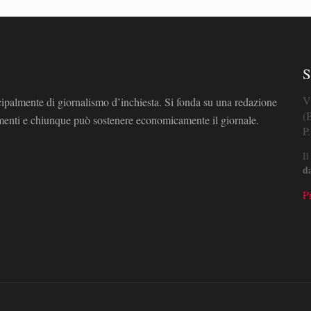
S
V
cipalmente di giornalismo d’inchiesta. Si fonda su una redazione
(
omenti e chiunque può sostenere economicamente il giornale.
P
Il
d
P