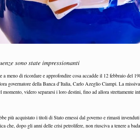
guenze sono state impressionanti
are a meno di ricordare e approfondire cosa accadde il 12 febbraio del 19
allora governatore della Banca d’Italia, Carlo Azeglio Ciampi. La miss
el momento, videro separarsi i loro destini, fino ad allora strettamente i
più acquistato i titoli di Stato emessi dal governo e rimasti invenduti p
tica che, dopo gli anni delle crisi petrolifere, non riusciva a tenere a ba