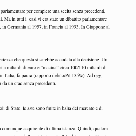
o parlamentare per compiere una scelta senza precedenti,
 Ma in tutti i casi vi era stato un dibattito parlamentare
1, in Germania al 1957, in Francia al 1993. In Giappone al
 certezza che questa si sarebbe accodata alla decisione. Un
mila miliardi di euro e “macina” circa 100/110 miliardi di
 in Italia, fa paura (rapporto debito/Pil 135%). Ad oggi
lia da un crac senza precedenti.
i di Stato, le aste sono finite in balìa del mercato e di
ta comunque acquirente di ultima istanza. Quindi, qualora