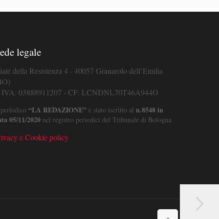
ede legale
iale della Resistenza 4 - 40057 Granarolo dell’Emilia
BO)
. IVA: 03888911207 - CF: LCNDNL70T46A944O
“LA REDAZIONE”
n.8548 in
 periodico
è stato iscritto al
ata 05/11/2020
nel registro periodici del Tribunale di Bologna.
rivacy e Cookie policy