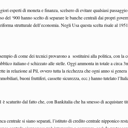
giori esperti di moneta e finanza, scelsero di evitare qualsiasi passaggi
o del ‘900 hanno scelto di separare le banche centrali dai propri governi.
iforma strutturale dell’economia. Negli Usa questa scelta risale al 195
 esempio di come dei tecnici provarono a sostituirsi alla politica, con la
ubblico italiano é schizzato alle stelle. Oggi ammonta in totale a circa 3
tte in relazione al Pil, ovvero tutta la ricchezza che ogni anno si genera
mobiliari, buoni fruttiferi, cassette sicurezza, ecc.) hanno tutelato l’Ita
è scaturito dal fatto che, con Bankitalia che ha smesso di acquistare titol
centrale si siano separati, l’istituto di credito centrale nipponico res