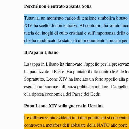
Perché non è entrato a Santa Sofia
Tuttavia, un momento carico di tensione simbolica è stato
XIV ha scelto di non entrarvi. Al contrario, ha voluto inc
tutela dei luoghi di culto cristiani e sull’importanza della 
che ha modificato lo status di un monumento cruciale per la 
Il Papa in Libano
La tappa in Libano ha rinnovato l’appello per la preservazi
ha paralizzato il Paese. Ha puntato il dito contro le élite 
Soprattutto, Leone XIV ha lanciato un forte appello alla pac
esercita un’enorme influenza politica e militare. L’appello 
e la ripresa economica del Paese dei Cedri.
Papa Leone XIV sulla guerra in Ucraina
Le differenze più evidenti tra i due pontificati si concent
controversa metafora dell’abbaiare della NATO alle porte