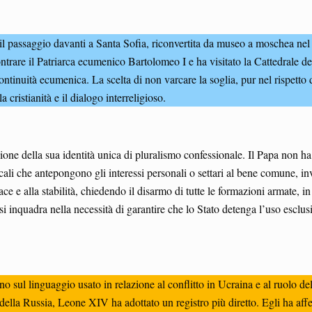
 il passaggio davanti a Santa Sofia, riconvertita da museo a moschea nel
ontrare il Patriarca ecumenico Bartolomeo I e ha visitato la Cattedrale d
continuità ecumenica. La scelta di non varcare la soglia, pur nel rispetto d
cristianità e il dialogo interreligioso.
one della sua identità unica di pluralismo confessionale. Il Papa non ha
locali che antepongono gli interessi personali o settari al bene comune, i
e e alla stabilità, chiedendo il disarmo di tutte le formazioni armate, in 
si inquadra nella necessità di garantire che lo Stato detenga l’uso esclus
rano sul linguaggio usato in relazione al conflitto in Ucraina e al ruol
 della Russia, Leone XIV ha adottato un registro più diretto. Egli ha 