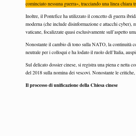
cominciato nessuna guerra», tracciando una linea chiara tr
Inoltre, il Pontefice ha utilizzato il concetto di guerra ib
moderna (che include disinformazione e attacchi cyber), m
vaticane, focalizzate quasi esclusivamente sull’aspetto uma
Nonostante il cambio di tono sulla NATO, la continuità co
neutrale per i colloqui e ha lodato il ruolo dell’Italia, au
Sul delicato dossier cinese, si registra una piena e netta 
del 2018 sulla nomina dei vescovi. Nonostante le critiche, i
Il processo di unificazione della Chiesa cinese