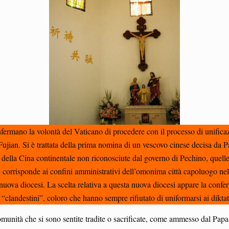
onfermano la volontà del Vaticano di procedere con il processo di unific
ujian. Si è trattata della prima nomina di un vescovo cinese decisa da P
della Cina continentale non riconosciute dal governo di Pechino, quell
 corrisponde ai confini amministrativi dell’omonima città capoluogo nell
 diocesi. La scelta relativa a questa nuova diocesi appare la conferma
 “clandestini”, coloro che hanno sempre rifiutato di uniformarsi ai dikt
omunità che si sono sentite tradite o sacrificate, come ammesso dal Papa 