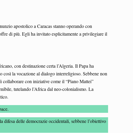
il nunzio apostolico a Caracas stanno operando con
ffre di più. Egli ha invitato esplicitamente a privilegiare il
icano, con destinazione certa l’Algeria. Il Papa ha
 così la vocazione al dialogo interreligioso. Sebbene non
i collaborare con iniziative come il “Piano Mattei”
nibile, tutelando l’Africa dal neo-colonialismo. La
itico.
pace.
la difesa delle democrazie occidentali, sebbene l’obiettivo