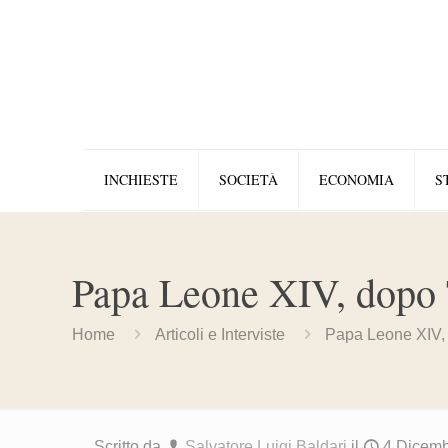
INCHIESTE
SOCIETÀ
ECONOMIA
S
Papa Leone XIV, dopo T
Home
Articoli e Interviste
Papa Leone XIV, 
Scritto da
Salvatore Luigi Baldari
il
4 Dicem