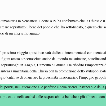
ica e umanitaria in Venezuela. Leone XIV ha confermato che la Chiesa e 
cercare soprattutto il bene del popolo che, ha sottolineato, è quello che so
tesi di un intervento armato.
l prossimo viaggio apostolico sarà dedicato interamente al continente afr
o, figura amata e riconosciuta anche dal mondo musulmano, sottolineando
ili sopralluoghi in Angola, Camerun e Guinea. Ha ribadito l’importanza d
ssistenza umanitaria della Chiesa con la promozione dello sviluppo soste
io tentativo di bilanciare la prossimità missionaria e l’impegno geopol
 poveri, nell’attenzione alle periferie e nella ricerca instancabile della 
più cauto nelle analisi delle responsabilità belliche e più allineato con 