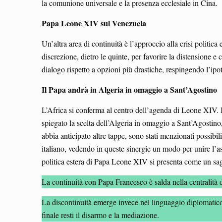
la comunione universale e la presenza ecclesiale in Cina.
Papa Leone XIV sul Venezuela
Un’altra area di continuità è l’approccio alla crisi polit
discrezione, dietro le quinte, per favorire la distensione e 
dialogo rispetto a opzioni più drastiche, respingendo l’ipo
Il Papa andrà in Algeria in omaggio a Sant’Agostino
L’Africa si conferma al centro dell’agenda di Leone XIV. I
spiegato la scelta dell’Algeria in omaggio a Sant’Agostin
abbia anticipato altre tappe, sono stati menzionati possib
italiano, vedendo in queste sinergie un modo per unire l’a
politica estera di Papa Leone XIV si presenta come un sagg
La continuità con Papa Francesco è salda nella centralità dei
La discontinuità emerge invece nel linguaggio diplomatico, 
finale resti il disarmo e la mediazione.