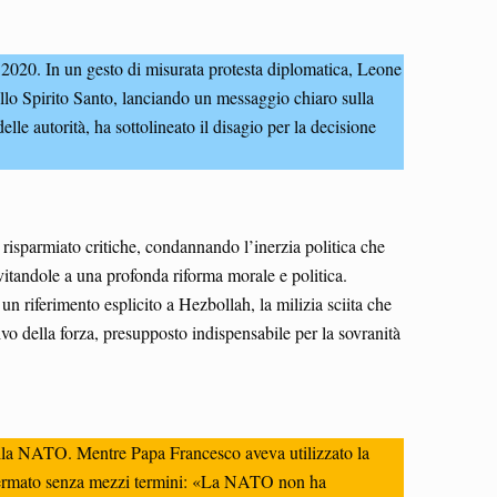
 2020. In un gesto di misurata protesta diplomatica, Leone
ello Spirito Santo, lanciando un messaggio chiaro sulla
elle autorità, ha sottolineato il disagio per la decisione
 risparmiato critiche, condannando l’inerzia politica che
nvitandole a una profonda riforma morale e politica.
un riferimento esplicito a Hezbollah, la milizia sciita che
ivo della forza, presupposto indispensabile per la sovranità
o della NATO. Mentre Papa Francesco aveva utilizzato la
affermato senza mezzi termini: «La NATO non ha