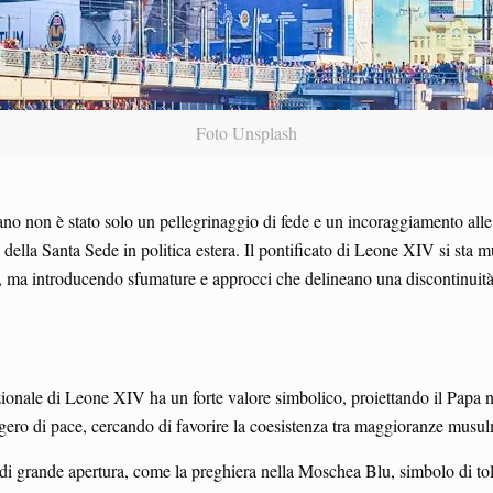
Foto Unsplash
no non è stato solo un pellegrinaggio di fede e un incoraggiamento alle
a della Santa Sede in politica estera. Il pontificato di Leone XIV si sta m
 ma introducendo sfumature e approcci che delineano una discontinuità pe
ionale di Leone XIV ha un forte valore simbolico, proiettando il Papa ne
ggero di pace, cercando di favorire la coesistenza tra maggioranze musu
i di grande apertura, come la preghiera nella Moschea Blu, simbolo di to