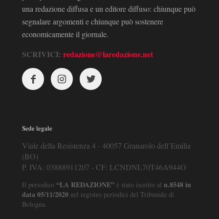
una redazione diffusa e un editore diffuso: chiunque può
segnalare argomenti e chiunque può sostenere
economicamente il giornale.
SCRIVICI:
redazione@laredazione.net
Sede legale
Viale della Resistenza 4 - 40057 Granarolo dell’Emilia
(BO)
P. IVA: 03888911207 - CF: LCNDNL70T46A944O
“LA REDAZIONE”
n.8548 in
Il periodico
è stato iscritto al
data 05/11/2020
nel registro periodici del Tribunale di
Bologna.