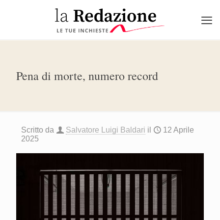
Pena di morte, numero record
Scritto da
Salvatore Luigi Baldari
il
12 Aprile
2025