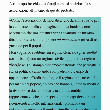
A tal proposito chiedo a Saraji come si posiziona la sua
associazione all’interno di queste proteste.
«Come Associazione democratica, che da anni si batte per
la democrazia nella compagine politica iraniana, non
accettiamo che una dittatura venga sostituita da un’altra
dittatura basata su di un potere
ad personam
e priva di reali
garanzie per il popolo.
Non vogliamo sostituire un regime clericale (gli
ayatollah
con turbante) con un regime “civile” (oppure un regime
“borghese”) di stampo monarco-dittatoriale che persegua la
stessa politica; cambiando solo padrone e campo di
appartenenza. Crediamo che, se il regime iraniano cadrà
per mano del popolo, coloro che hanno guidato la rivolta e
la rivoluzione dovranno dar vita a un’assemblea
rappresentativa che, nel rispetto dei principi democratici
riconosciuti a livello internazionale, promuova un
referendum attraverso il quale i cittadini possano decidere