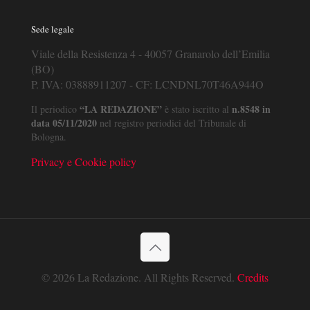
Sede legale
Viale della Resistenza 4 - 40057 Granarolo dell’Emilia
(BO)
P. IVA: 03888911207 - CF: LCNDNL70T46A944O
“LA REDAZIONE”
n.8548 in
Il periodico
è stato iscritto al
data 05/11/2020
nel registro periodici del Tribunale di
Bologna.
Privacy e Cookie policy
© 2026 La Redazione. All Rights Reserved.
Credits