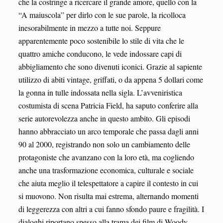
che la costringe a ricercare il grande amore, quello con la
“A maiuscola” per dirlo con le sue parole, la ricolloca
inesorabilmente in mezzo a tutte noi. Seppure
apparentemente poco sostenibile lo stile di vita che le
quattro amiche conducono, le vede indossare capi di
abbigliamento che sono divenuti iconici. Grazie al sapiente
utilizzo di abiti vintage, griffati, o da appena 5 dollari come
la gonna in tulle indossata nella sigla. L’avveniristica
costumista di scena Patricia Field, ha saputo conferire alla
serie autorevolezza anche in questo ambito. Gli episodi
hanno abbracciato un arco temporale che passa dagli anni
90 al 2000, registrando non solo un cambiamento delle
protagoniste che avanzano con la loro età, ma cogliendo
anche una trasformazione economica, culturale e sociale
che aiuta meglio il telespettatore a capire il contesto in cui
si muovono. Non risulta mai estrema, alternando momenti
di leggerezza con altri a cui fanno sfondo paure e fragilità. I
dialoghi riportano spesso alla trama dei film di Woody