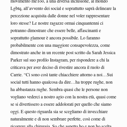
movimento meToo, a una diversa inclusione, al mondo
Lgbtq, all’avvento dei social e soprattutto saprà delineare la
percezione acquisita dalle donne nel voler rappresentare
loro stesse? Le nostre ragazze ormai cinquantenni ci
potranno dimostrare che essere belle, affascinanti e
soprattutto glamour è ancora possibile. Lo faranno
probabilmente con una maggiore consapevolezza, come
dimostrato anche in un recente post scritto da Sarah Jessica
Parker sul suo profilo Instagram, per rispondere a chi la
criticava per aver deciso di rivestire ancora il ruolo di
Carrie. “Ci sono così tante chiacchiere attorno a noi…Sui
social tutti hanno qualcosa da dire…ha troppe rughe, non
ha abbastanza rughe. Sembra quasi che le persone non
vogliano vederci a nostro agio con la nostra età, quasi come
se si divertissero a essere addolorati per quello che siamo
oggi. E questo riguarda sia se scegliamo di invecchiare
naturalmente e di non sembrare perfette, così come di
ricorrere alla chirurgia. So che aspetto ho e non ho scelta.