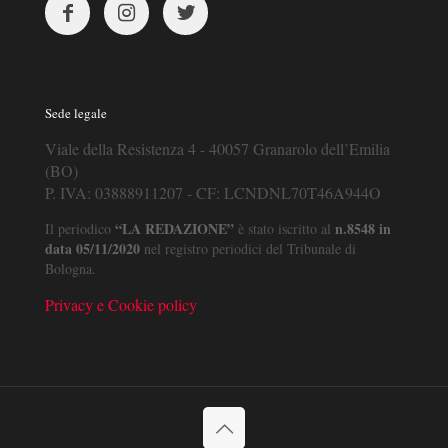
Sede legale
Viale della Resistenza 4 - 40057 Granarolo dell’Emilia
(BO)
P. IVA: 03888911207 - CF: LCNDNL70T46A944O
“LA REDAZIONE”
n.8548 in
Il periodico
è stato iscritto al
data 05/11/2020
nel registro periodici del Tribunale di
Bologna.
Privacy e Cookie policy