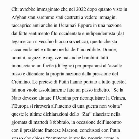
Chi avrebbe immaginato che nel 2022 dopo quanto visto in
Afghanistan saremmo stati costretti a vedere immagini
raccapriccianti anche in Ucraina? Eppure in una nazione
dal forte sentimento filo-occidentale e indipendentista (dal
legame con il vecchio blocco sovietico), quello che sta
accadendo nelle ultime ore ha dell’incredibile. Donne,
uomini, ragazzi e ragazze ma anche bambini: tutti
imbracciano un fucile (di legno) per prepararsi all’assalto
russo e difendere la propria nazione dalla pressione del
Cremlino. Le pretese di Putin hanno portato a tutto questo;
lui non vuole assolutamente fare un passo indietro. “Se la
Nato dovesse aiutare l’Ucraina per riconquistare la Crimea,
l’Europa si ritroverà all’interno di una guerra non voluta”
queste le ultime dichiarazioni dello “Zar” rilasciate nella
giornata di martedì 8 febbraio, in occasione dell’incontro
con il presidente francese Macron, conclusosi con Putin
stesso che chiosa “nemmeno io voglio, proprio come la