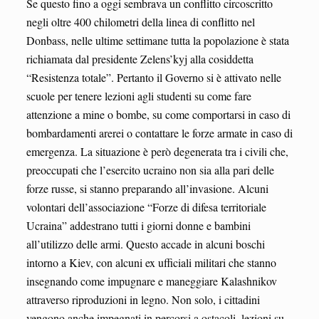
Se questo fino a oggi sembrava un conflitto circoscritto
negli oltre 400 chilometri della linea di conflitto nel
Donbass, nelle ultime settimane tutta la popolazione è stata
richiamata dal presidente Zelens’kyj alla cosiddetta
“Resistenza totale”. Pertanto il Governo si è attivato nelle
scuole per tenere lezioni agli studenti su come fare
attenzione a mine o bombe, su come comportarsi in caso di
bombardamenti arerei o contattare le forze armate in caso di
emergenza. La situazione è però degenerata tra i civili che,
preoccupati che l’esercito ucraino non sia alla pari delle
forze russe, si stanno preparando all’invasione. Alcuni
volontari dell’associazione “Forze di difesa territoriale
Ucraina” addestrano tutti i giorni donne e bambini
all’utilizzo delle armi. Questo accade in alcuni boschi
intorno a Kiev, con alcuni ex ufficiali militari che stanno
insegnando come impugnare e maneggiare Kalashnikov
attraverso riproduzioni in legno. Non solo, i cittadini
vengono anche impegnati in percorsi a ostacoli, lezioni su