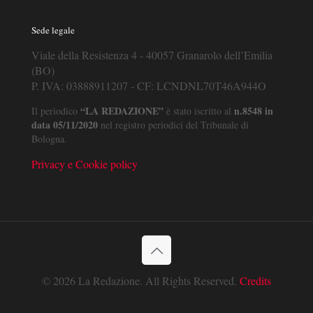
Sede legale
Viale della Resistenza 4 - 40057 Granarolo dell’Emilia
(BO)
P. IVA: 03888911207 - CF: LCNDNL70T46A944O
“LA REDAZIONE”
n.8548 in
Il periodico
è stato iscritto al
data 05/11/2020
nel registro periodici del Tribunale di
Bologna.
Privacy e Cookie policy
© 2026 La Redazione. All Rights Reserved.
Credits