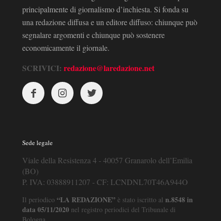
principalmente di giornalismo d’inchiesta. Si fonda su
una redazione diffusa e un editore diffuso: chiunque può
segnalare argomenti e chiunque può sostenere
economicamente il giornale.
SCRIVICI:
redazione@laredazione.net
Sede legale
Viale della Resistenza 4 - 40057 Granarolo dell’Emilia
(BO)
P. IVA: 03888911207 - CF: LCNDNL70T46A944O
“LA REDAZIONE”
n.8548 in
Il periodico
è stato iscritto al
data 05/11/2020
nel registro periodici del Tribunale di
Bologna.