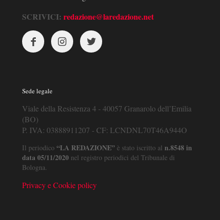
SCRIVICI:
redazione@laredazione.net
Sede legale
Viale della Resistenza 4 - 40057 Granarolo dell’Emilia
(BO)
P. IVA: 03888911207 - CF: LCNDNL70T46A944O
“LA REDAZIONE”
n.8548 in
Il periodico
è stato iscritto al
data 05/11/2020
nel registro periodici del Tribunale di
Bologna.
Privacy e Cookie policy