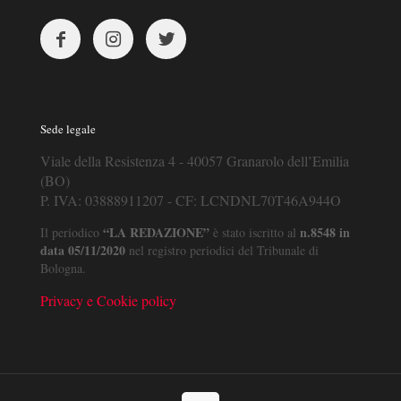
Sede legale
Viale della Resistenza 4 - 40057 Granarolo dell’Emilia
(BO)
P. IVA: 03888911207 - CF: LCNDNL70T46A944O
“LA REDAZIONE”
n.8548 in
Il periodico
è stato iscritto al
data 05/11/2020
nel registro periodici del Tribunale di
Bologna.
Privacy e Cookie policy