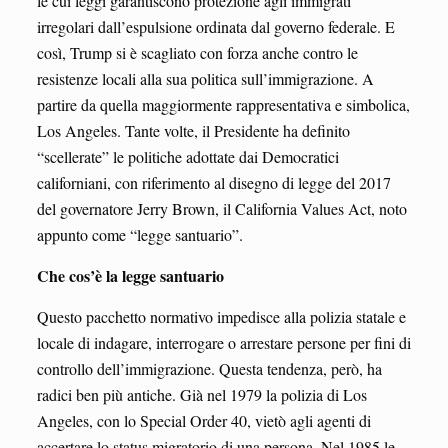
le cui leggi garantiscono protezione agli immigrati
irregolari dall’espulsione ordinata dal governo federale. E
così, Trump si è scagliato con forza anche contro le
resistenze locali alla sua politica sull’immigrazione. A
partire da quella maggiormente rappresentativa e simbolica,
Los Angeles. Tante volte, il Presidente ha definito
“scellerate” le politiche adottate dai Democratici
californiani, con riferimento al disegno di legge del 2017
del governatore Jerry Brown, il California Values Act, noto
appunto come “legge santuario”.
Che cos’è la legge santuario
Questo pacchetto normativo impedisce alla polizia statale e
locale di indagare, interrogare o arrestare persone per fini di
controllo dell’immigrazione. Questa tendenza, però, ha
radici ben più antiche. Già nel 1979 la polizia di Los
Angeles, con lo Special Order 40, vietò agli agenti di
accertare lo status migratorio di una persona. Nel 1985 le