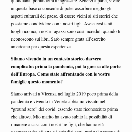
quotidiana, portandomi a ingrassare. Scherzi a parte, vivere
in questa base ci consente di poter assorbire meglio gli
aspetti culturali del paese, di essere vicini ai siti storici che
possiamo condividere con i nostri figli. Avete così tanti
luoghi iconici, i nostri ragazzi sono così increduli quando li
riconoscono sui libri. Sarò sempre grata all’esercito
americano per questa esperienza.
Stiamo vivendo in un contesto storico davvero
complicato: prima la pandemia, poi la guerra alle porte
dell
Europa. Come state affrontando con le vostre
’
famiglie questo momento?
Siamo arrivati a Vicenza nel luglio 2019 poco prima della
pandemia e vivendo in Veneto abbiamo vissuto nel
“ground zero” del covid, essendo stato riconosciuto prima
che altrove. Mio marito ha avuto subito la possibilità di
rimanere a casa con i nostri tre figli, che hanno età
ricomprese fra gli otto e i quindici anni, tutti nel percorso di