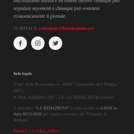
una redazione diffusa e un editore diffuso: chiunque può
segnalare argomenti e chiunque può sostenere
economicamente il giornale.
SCRIVICI:
redazione@laredazione.net
Sede legale
Viale della Resistenza 4 - 40057 Granarolo dell’Emilia
(BO)
P. IVA: 03888911207 - CF: LCNDNL70T46A944O
“LA REDAZIONE”
n.8548 in
Il periodico
è stato iscritto al
data 05/11/2020
nel registro periodici del Tribunale di
Bologna.
Privacy e Cookie policy