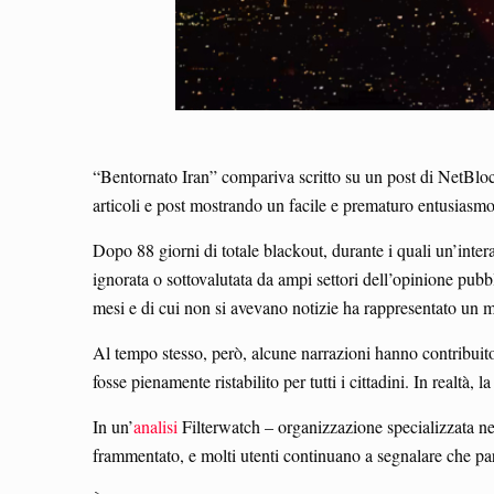
“Bentornato Iran” compariva scritto su un post di NetBlock
articoli e post mostrando un facile e prematuro entusiasmo, 
Dopo 88 giorni di totale blackout, durante i quali un’inter
ignorata o sottovalutata da ampi settori dell’opinione pubb
mesi e di cui non si avevano notizie ha rappresentato un
Al tempo stesso, però, alcune narrazioni hanno contribuito 
fosse pienamente ristabilito per tutti i cittadini. In realtà,
In un’
analisi
Filterwatch – organizzazione specializzata nei
frammentato, e molti utenti continuano a segnalare che part