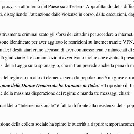
roxy, sia all’interno del Paese sia all’estero. Approfittando della difficol
ti, distogliendo l’attenzione dalle violenze in corso, dalle esecuzioni, da
tivamente criminalizzato gli sforzi dei cittadini per accedere a internet
ne identificate per aver aggirato le restrizioni su internet tramite VPN,
le; i destinatari erano accusati di aver commesso reati e minacciati di 
rità giudiziarie. Le comunicazioni avvertivano inoltre che eventuali presu
si della Legge sullo spionaggio, che in Iran prevede anche la pena di m
 del regime o un atto di clemenza verso la popolazione è un grave errore
zione delle Donne Democratiche Iraniane in Italia
:
«Il ripristino di 
ale della massima disperazione del regime e manda tre messaggi chiari:
cosiddetto “Internet nazionale” è fallito di fronte alla resistenza della po
osione della collera sociale ha spinto le autorità a riaprire temporaneame