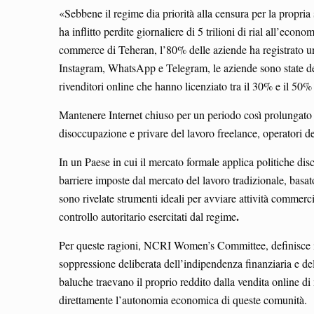
«Sebbene il regime dia priorità alla censura per la propr
ha inflitto perdite giornaliere di 5 trilioni di rial all’ec
commerce di Teheran, l’80% delle aziende ha registrato un
Instagram, WhatsApp e Telegram, le aziende sono state dec
rivenditori online che hanno licenziato tra il 30% e il 50%
Mantenere Internet chiuso per un periodo così prolungato e
disoccupazione e privare del lavoro freelance, operatori de
In un Paese in cui il mercato formale applica politiche di
barriere imposte dal mercato del lavoro tradizionale, basat
sono rivelate strumenti ideali per avviare attività commerci
.
controllo autoritario esercitati dal regime
Per queste ragioni, NCRI Women’s Committee, definisce
soppressione deliberata dell’indipendenza finanziaria e del
baluche traevano il proprio reddito dalla vendita online d
direttamente l’autonomia economica di queste comunità.