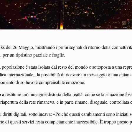
s del 26 Maggio, mostrando i primi segnali di ritorno della connettività
per un ripristino parziale e fragile.
a popolazione è stata isolata dal resto del mondo e sottoposta a una repre
lica internazionale_ la possibilità di ricevere un messaggio o una chiama
 momento di sollievo e comprensibile emozione.
a restituire un’immagine distorta della realtà, come se la situazione fos
 la riapertura della rete rimaneva, e in parte rimane, diseguale, controllata 
 diritti digitali, sottolineava: «Poiché questi cambiamenti sono iniziati 
e di questi servizi resta completamente inaccessibile. È troppo presto per