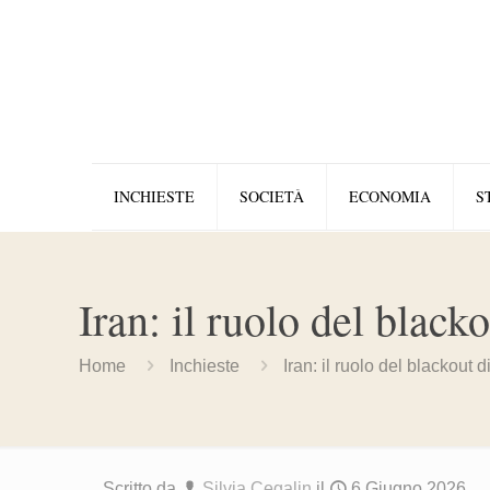
INCHIESTE
SOCIETÀ
ECONOMIA
S
Iran: il ruolo del black
Home
Inchieste
Iran: il ruolo del blackout
Scritto da
Silvia Cegalin
il
6 Giugno 2026