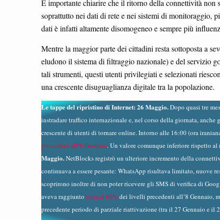
È importante chiarire che il ritorno della connettività non 
soprattutto nei dati di rete e nei sistemi di monitoraggio,
dati è infatti altamente disomogeneo e sempre più influen
Mentre la maggior parte dei cittadini resta sottoposta a se
eludono il sistema di filtraggio nazionale) e del servizio g
tali strumenti, questi utenti privilegiati e selezionati ries
una crescente disuguaglianza digitale tra la popolazione.
Le tappe del ripristino di Internet: 26 Maggio.
Dopo quasi tre mes
instradare traffico internazionale e, nel corso della giornata, anche
crescente di utenti di tornare online. Intorno alle 16:00 (ora iranian
precedenti all’8 Gennaio
. Un valore comunque inferiore rispetto al 
Maggio.
NetBlocks registrò un ulteriore incremento della connettivit
continuava a essere pesante: WhatsApp risultava limitato, nuove rest
scoprirono inoltre di non poter ricevere gli SMS di verifica di Goog
aveva raggiunto
circa il 60%
dei livelli precedenti all’8 Gennaio, m
precedente periodo di parziale riattivazione (tra il 27 Gennaio e il 28