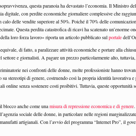
ia sopravvivenza, questa paranoia ha devastato l’economia. Il Ministro d
onomia digitale, con perdite economiche giornaliere complessive che raggiu
 calo delle vendite superiore al 50%. Poiché il 70% delle comunicazion
imate. Questa perdita catastrofica di ricavi ha scatenato un’enorme on
 della loro forza lavoro» riporta un articolo pubblicato sul
portale
dell’Or
quivale, di fatto, a paralizzare attività economiche e portare alla chius
l settore e giornalisti. A pagare un prezzo particolarmente alto, tuttavia
scriminatorie nei confronti delle donne, molte professioniste hanno trova
o su stereotipi di genere, costruendo così la propria identità lavorativa 
ali online senza sostenere costi proibitivi. Tuttavia, queste opportunità s
 il blocco anche come una
misura di repressione economica e di genere
.
l’agenzia sociale delle donne, in particolare nelle regioni marginalizzat
i manufatti artigianali. Con l’avvio del programma “Internet Pro”, il gov