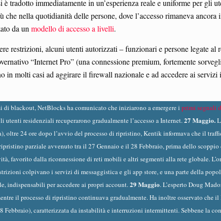
si è tradotto immediatamente in un’esperienza reale e uniforme per gli ute
 più che nella quotidianità delle persone, dove l’accesso rimaneva ancora 
zato da un
modello di accesso a livelli
.
vere restrizioni, alcuni utenti autorizzati – funzionari e persone legate 
overnativo “Internet Pro” (una connessione premium, fortemente sorvegliat
cono in molti casi ad aggirare il firewall nazionale e ad accedere ai servi
i di blackout, NetBlocks ha comunicato che iniziarono a emergere i
primi segnali d
27 Maggio.
 gli utenti residenziali recuperarono gradualmente l’accesso a Internet.
La
a), oltre 24 ore dopo l’avvio del processo di ripristino, Kentik informava che il traffi
ripristino parziale avvenuto tra il 27 Gennaio e il 28 Febbraio, prima dello scoppio 
à, favorito dalla riconnessione di reti mobili e altri segmenti alla rete globale. L’o
rizioni colpivano i servizi di messaggistica e gli app store, e una parte della popol
29 Maggio
le, indispensabili per accedere ai propri account.
. L’esperto Doug Madory
entre il processo di ripristino continuava gradualmente. Ha inoltre osservato che il 
 Febbraio), caratterizzata da instabilità e interruzioni intermittenti. Sebbene la conn