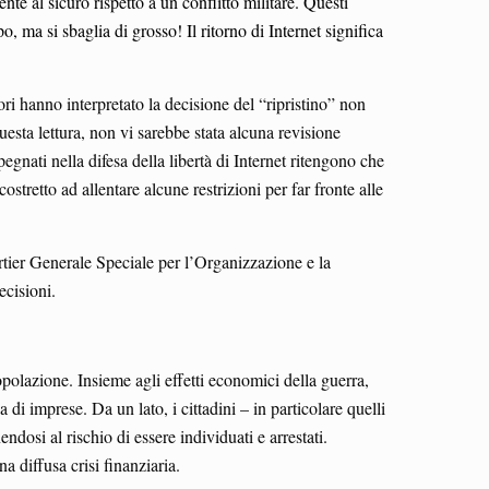
ente al sicuro rispetto a un conflitto militare. Questi
 ma si sbaglia di grosso! Il ritorno di Internet significa
tori hanno interpretato la decisione del “ripristino” non
sta lettura, non vi sarebbe stata alcuna revisione
egnati nella difesa della libertà di Internet ritengono che
stretto ad allentare alcune restrizioni per far fronte alle
artier Generale Speciale per l’Organizzazione e la
ecisioni.
polazione. Insieme agli effetti economici della guerra,
 imprese. Da un lato, i cittadini – in particolare quelli
dosi al rischio di essere individuati e arrestati.
a diffusa crisi finanziaria.