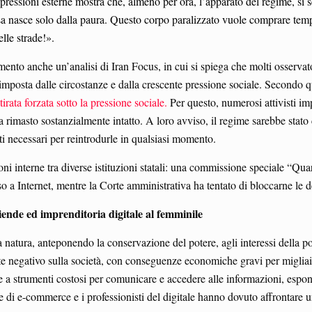
le pressioni esterne mostra che, almeno per ora, l’apparato del regime, si s
a nasce solo dalla paura. Questo corpo paralizzato vuole comprare tempo,
elle strade!».
ferimento anche un’analisi di Iran Focus, in cui si spiega che molti osserva
posta dalle circostanze e dalla crescente pressione sociale. Secondo que
itirata forzata sotto la pressione sociale.
Per questo, numerosi attivisti imp
 rimasto sostanzialmente intatto. A loro avviso, il regime sarebbe stato co
nti necessari per reintrodurle in qualsiasi momento.
ni interne tra diverse istituzioni statali: una commissione speciale “Qu
o a Internet, mentre la Corte amministrativa ha tentato di bloccarne le d
ziende ed imprenditoria
digitale al
femminile
 natura, anteponendo la conservazione del potere, agli interessi della po
 negativo sulla società, con conseguenze economiche gravi per migliaia di
e a strumenti costosi per comunicare e accedere alle informazioni, esponen
me di e-commerce e i professionisti del digitale hanno dovuto affrontare un