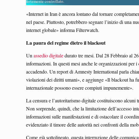
fortemente controllato.
«Internet in Iran è ancora lontano dal tornare completament
nel paese. Piuttosto, potrebbero segnare l’inizio di una nuov
internet globale» informa Filterwatch.
La paura del regime dietro il blackout
Un
assedio digitale
durato tre mesi. Dal 28 Febbraio al 26 
informazioni. In questi mesi anche le organizzazioni per i d
accadendo. Un report di Amnesty International parla chiar
violazioni dei diritti umani», e aggiunge «Il blackout ha 
internazionale possono essere compiuti impunemente».
La censura e l’autoritarismo digitale costituiscono alcuni t
Non sorprende, quindi, che la limitazione dell’accesso inter
informazioni sulle manifestazioni e di ostacolare il coordi
evidenziato il timore delle autorità nei confronti della mobi
Come già sottolineato, questa interruzione delle comunicazi