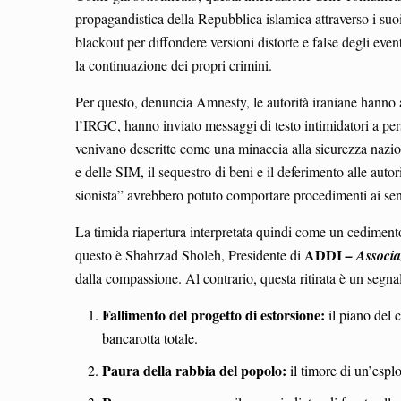
propagandistica della Repubblica islamica attraverso i suoi p
blackout per diffondere versioni distorte e false degli even
la continuazione dei propri crimini.
Per questo, denuncia Amnesty, le autorità iraniane hanno at
l’IRGC, hanno inviato messaggi di testo intimidatori a perso
venivano descritte come una minaccia alla sicurezza naziona
e delle SIM, il sequestro di beni e il deferimento alle auto
sionista” avrebbero potuto comportare procedimenti ai sen
La timida riapertura interpretata quindi come un cedimento
ADDI
questo è Shahrzad Sholeh, Presidente di
– Associa
dalla compassione. Al contrario, questa ritirata è un segn
Fallimento del progetto di estorsione:
il piano del 
bancarotta totale.
Paura della rabbia del popolo:
il timore di un’espl