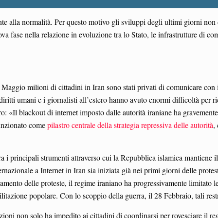
e alla normalità. Per questo motivo gli sviluppi degli ultimi giorni non d
a fase nella relazione in evoluzione tra lo Stato, le infrastrutture di com
Maggio milioni di cittadini in Iran sono stati privati di comunicare con 
iritti umani e i giornalisti all’estero hanno avuto enormi difficoltà per 
o: «Il blackout di internet imposto dalle autorità iraniane ha gravement
funzionato come
pilastro centrale della strategia repressiva delle autorità
,
ra i principali strumenti attraverso cui la Repubblica islamica mantiene i
nazionale a Internet in Iran sia iniziata già nei primi giorni delle protes
namento delle proteste, il regime iraniano ha progressivamente limitato 
litazione popolare. Con lo scoppio della guerra, il 28 Febbraio, tali restr
oni non solo ha impedito ai cittadini di coordinarsi per rovesciare il reg