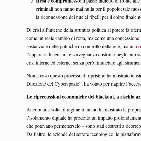
Resa e compromesso
: il passo indietro di fronte al
criminali non fanno mai nulla per il popolo; tale moss
la riconnessione dei nuclei ribelli per il colpo finale n
Di crisi all’interno della struttura politica al potere fa ri
come un reale cambio di rotta, ma come una concessione im
sostanziale delle politiche di controllo della rete, ma una
r
l’apparato di censura e sorveglianza costruito negli anni sia
crisi interne ed esterne, senza però rinunciare agli strume
Non a caso questo processo di ripristino ha mostrato tensio
Direzione del Cyberspazio”, ha votato per riaprire l’access
Le ripercussioni economiche del blackout, a rischio a
Ancora una volta, il regime iraniano ha mostrato la propria
l’isolamento digitale ha prodotto un impatto profondamente
che potevano permetterselo – sono stati costretti a ricorrer
Dall’altro, le aziende del settore tecnologico, le piattafor