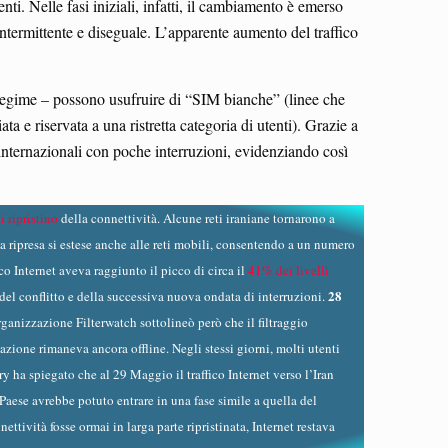
nti. Nelle fasi iniziali, infatti, il cambiamento è emerso
intermittente e diseguale. L’apparente aumento del traffico
al regime – possono usufruire di “SIM bianche” (linee che
a e riservata a una ristretta categoria di utenti). Grazie a
zi internazionali con poche interruzioni, evidenziando così
i ripristino
della connettività. Alcune reti iraniane tornarono a
 ripresa si estese anche alle reti mobili, consentendo a un numero
co Internet aveva raggiunto il picco di circa il
41% dei livelli
28
del conflitto e della successiva nuova ondata di interruzioni.
rganizzazione Filterwatch sottolineò però che il filtraggio
azione rimaneva ancora offline. Negli stessi giorni, molti utenti
 ha spiegato che al 29 Maggio il traffico Internet verso l’Iran
Paese avrebbe potuto entrare in una fase simile a quella del
ettività fosse ormai in larga parte ripristinata, Internet restava