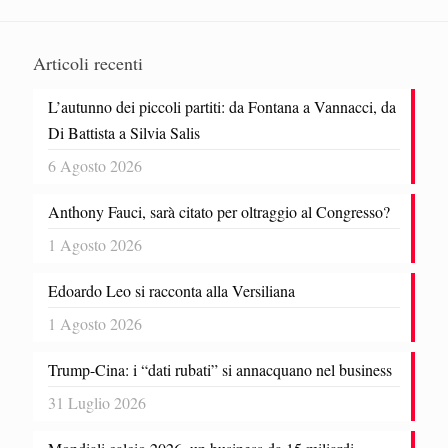
Articoli recenti
L’autunno dei piccoli partiti: da Fontana a Vannacci, da
Di Battista a Silvia Salis
6 Agosto 2026
Anthony Fauci, sarà citato per oltraggio al Congresso?
1 Agosto 2026
Edoardo Leo si racconta alla Versiliana
1 Agosto 2026
Trump-Cina: i “dati rubati” si annacquano nel business
31 Luglio 2026