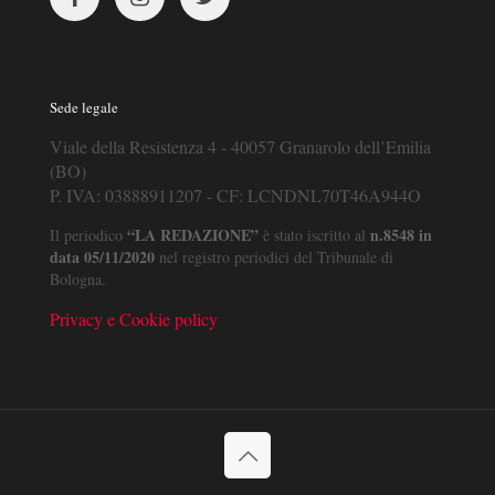
Sede legale
Viale della Resistenza 4 - 40057 Granarolo dell’Emilia
(BO)
P. IVA: 03888911207 - CF: LCNDNL70T46A944O
“LA REDAZIONE”
n.8548 in
Il periodico
è stato iscritto al
data 05/11/2020
nel registro periodici del Tribunale di
Bologna.
Privacy e Cookie policy