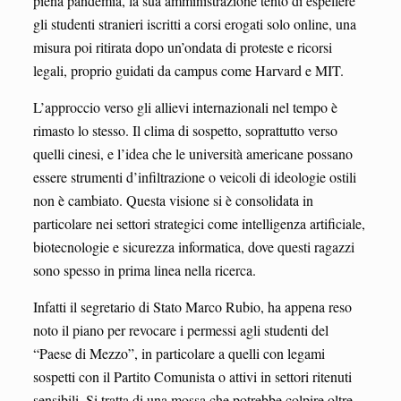
piena pandemia, la sua amministrazione tentò di espellere
gli studenti stranieri iscritti a corsi erogati solo online, una
misura poi ritirata dopo un’ondata di proteste e ricorsi
legali, proprio guidati da campus come Harvard e MIT.
L’approccio verso gli allievi internazionali nel tempo è
rimasto lo stesso. Il clima di sospetto, soprattutto verso
quelli cinesi, e l’idea che le università americane possano
essere strumenti d’infiltrazione o veicoli di ideologie ostili
non è cambiato. Questa visione si è consolidata in
particolare nei settori strategici come intelligenza artificiale,
biotecnologie e sicurezza informatica, dove questi ragazzi
sono spesso in prima linea nella ricerca.
Infatti il segretario di Stato Marco Rubio, ha appena reso
noto il piano per revocare i permessi agli studenti del
“Paese di Mezzo”, in particolare a quelli con legami
sospetti con il Partito Comunista o attivi in settori ritenuti
sensibili. Si tratta di una mossa che potrebbe colpire oltre