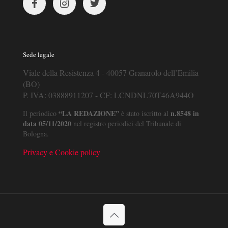
Sede legale
Viale della Resistenza 4 - 40057 Granarolo dell’Emilia
(BO)
P. IVA: 03888911207 - CF: LCNDNL70T46A944O
“LA REDAZIONE”
n.8548 in
Il periodico
è stato iscritto al
data 05/11/2020
nel registro periodici del Tribunale di
Bologna.
Privacy e Cookie policy