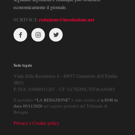
economicamente il giornale.
SCRIVICI:
redazione@laredazione.net
Sede legale
Viale della Resistenza 4 - 40057 Granarolo dell’Emilia
(BO)
P. IVA: 03888911207 - CF: LCNDNL70T46A944O
“LA REDAZIONE”
n.8548 in
Il periodico
è stato iscritto al
data 05/11/2020
nel registro periodici del Tribunale di
Bologna.
Privacy e Cookie policy