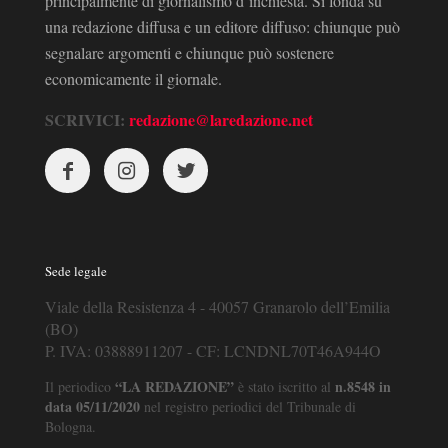
principalmente di giornalismo d’inchiesta. Si fonda su
una redazione diffusa e un editore diffuso: chiunque può
segnalare argomenti e chiunque può sostenere
economicamente il giornale.
SCRIVICI:
redazione@laredazione.net
Sede legale
Viale della Resistenza 4 - 40057 Granarolo dell’Emilia
(BO)
P. IVA: 03888911207 - CF: LCNDNL70T46A944O
“LA REDAZIONE”
n.8548 in
Il periodico
è stato iscritto al
data 05/11/2020
nel registro periodici del Tribunale di
Bologna.