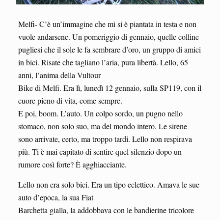
Melfi- C’è un’immagine che mi si è piantata in testa e non
vuole andarsene. Un pomeriggio di gennaio, quelle colline
pugliesi che il sole le fa sembrare d’oro, un gruppo di amici
in bici. Risate che tagliano l’aria, pura libertà. Lello, 65
anni, l’anima della Vultour
Bike di Melfi. Era lì, lunedì 12 gennaio, sulla SP119, con il
cuore pieno di vita, come sempre.
E poi, boom. L’auto. Un colpo sordo, un pugno nello
stomaco, non solo suo, ma del mondo intero. Le sirene
sono arrivate, certo, ma troppo tardi. Lello non respirava
più. Ti è mai capitato di sentire quel silenzio dopo un
rumore così forte? È agghiacciante.
Lello non era solo bici. Era un tipo eclettico. Amava le sue
auto d’epoca, la sua Fiat
Barchetta gialla, la addobbava con le bandierine tricolore