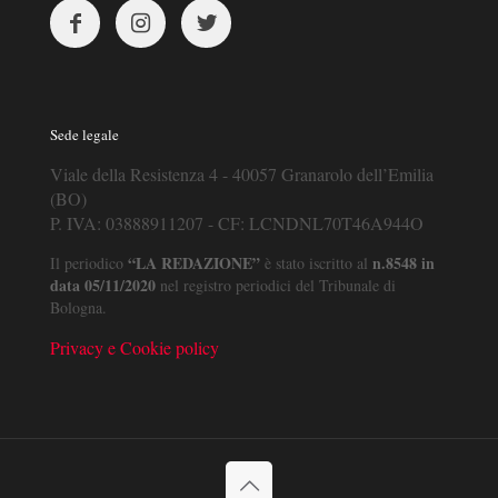
Sede legale
Viale della Resistenza 4 - 40057 Granarolo dell’Emilia
(BO)
P. IVA: 03888911207 - CF: LCNDNL70T46A944O
“LA REDAZIONE”
n.8548 in
Il periodico
è stato iscritto al
data 05/11/2020
nel registro periodici del Tribunale di
Bologna.
Privacy e Cookie policy