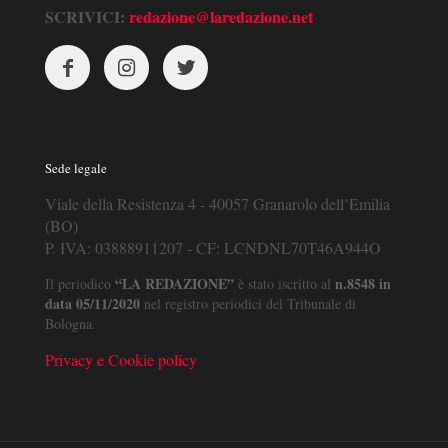
SCRIVICI:
redazione@laredazione.net
Sede legale
Viale della Resistenza 4 - 40057 Granarolo dell’Emilia
(BO)
P. IVA: 03888911207 - CF: LCNDNL70T46A944O
“LA REDAZIONE”
n.8548 in
Il periodico
è stato iscritto al
data 05/11/2020
nel registro periodici del Tribunale di
Bologna.
Privacy e Cookie policy