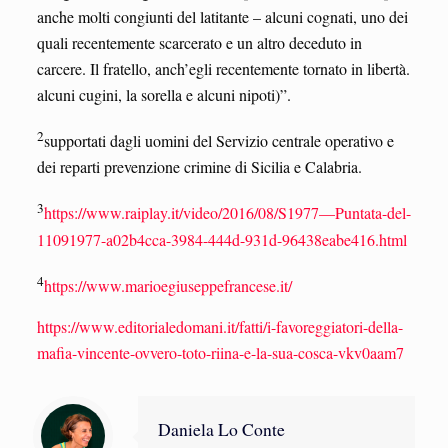
anche molti congiunti del latitante – alcuni cognati, uno dei
quali recentemente scarcerato e un altro deceduto in
carcere. Il fratello, anch’egli recentemente tornato in libertà.
alcuni cugini, la sorella e alcuni nipoti)”.
2
supportati dagli uomini del Servizio centrale operativo e
dei reparti prevenzione crimine di Sicilia e Calabria.
3
https://www.raiplay.it/video/2016/08/S1977—Puntata-del-
11091977-a02b4cca-3984-444d-931d-96438eabe416.html
4
https://www.marioegiuseppefrancese.it/
https://www.editorialedomani.it/fatti/i-favoreggiatori-della-
mafia-vincente-ovvero-toto-riina-e-la-sua-cosca-vkv0aam7
Daniela Lo Conte