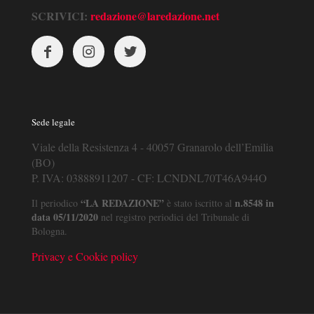
SCRIVICI:
redazione@laredazione.net
Sede legale
Viale della Resistenza 4 - 40057 Granarolo dell’Emilia
(BO)
P. IVA: 03888911207 - CF: LCNDNL70T46A944O
“LA REDAZIONE”
n.8548 in
Il periodico
è stato iscritto al
data 05/11/2020
nel registro periodici del Tribunale di
Bologna.
Privacy e Cookie policy