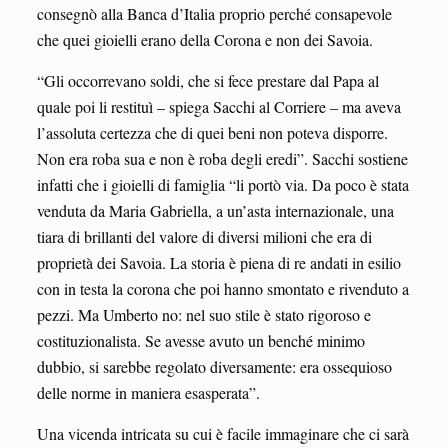
consegnò alla Banca d’Italia proprio perché consapevole
che quei gioielli erano della Corona e non dei Savoia.
“Gli occorrevano soldi, che si fece prestare dal Papa al
quale poi li restituì – spiega Sacchi al Corriere – ma aveva
l’assoluta certezza che di quei beni non poteva disporre.
Non era roba sua e non è roba degli eredi”. Sacchi sostiene
infatti che i gioielli di famiglia “li portò via. Da poco è stata
venduta da Maria Gabriella, a un’asta internazionale, una
tiara di brillanti del valore di diversi milioni che era di
proprietà dei Savoia. La storia è piena di re andati in esilio
con in testa la corona che poi hanno smontato e rivenduto a
pezzi. Ma Umberto no: nel suo stile è stato rigoroso e
costituzionalista. Se avesse avuto un benché minimo
dubbio, si sarebbe regolato diversamente: era ossequioso
delle norme in maniera esasperata”.
Una vicenda intricata su cui è facile immaginare che ci sarà