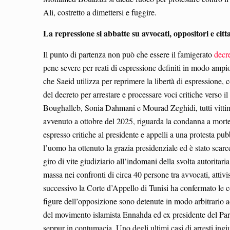
Ali, costretto a dimettersi e fuggire.
La repressione si abbatte
su avvocati, oppositori e cit
Il punto di partenza non può che essere il famigerato
decr
pene severe per reati di espressione definiti in modo ampio
che Saeid utilizza per reprimere la libertà di espressione
del decreto per arrestare e processare voci critiche vers
Boughalleb, Sonia Dahmani e Mourad Zeghidi, tutti vittime 
avvenuto a ottobre del 2025, riguarda la condanna a morte
espresso critiche al presidente e appelli a una protesta pu
l’uomo ha ottenuto la grazia presidenziale ed è stato scarce
giro di vite giudiziario all’indomani della svolta autoritar
massa nei confronti di circa 40 persone tra avvocati, attivi
successivo la Corte d’Appello di Tunisi ha confermato le c
figure dell’opposizione sono detenute in modo arbitrario ad
del movimento islamista Ennahda ed ex presidente del Parla
seppur in contumacia. Uno degli ultimi casi di arresti ingiu