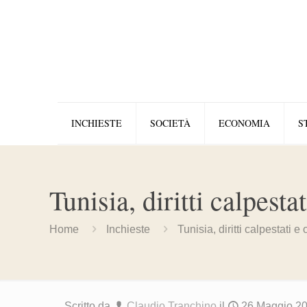
INCHIESTE
SOCIETÀ
ECONOMIA
S
Tunisia, diritti calpesta
Home
Inchieste
Tunisia, diritti calpestati e
Scritto da
Claudio Tranchino
il
26 Maggio 2