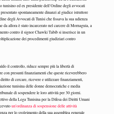
 tunisino ed ex presidente dell’Ordine degli avvocati
 presentato spontaneamente dinanzi al giudice istruttore
dine degli Avvocati di Tunisi che fissava la sua udienza
e da allora è stato incarcerato nel carcere di Mornaguia, a
mento contro il signor Chawki Tabib si inserisce in un
moltiplicazione dei procedimenti giudiziari contro
do il controllo, riduce sempre più la libertà di
are con presunti finanziamenti che queste riceverebbero
diritto di cercare, ricevere e utilizzare finanziamenti,
ociazione tunisina delle donne democratiche e media
nale di sospendere le loro attività per 30 giorni.
rettivo della Lega Tunisina per la Difesa dei Diritti Umani
ricevuto
un’ordinanza di sospensione delle attività
denza per lo svolgimento della sua assemblea generale