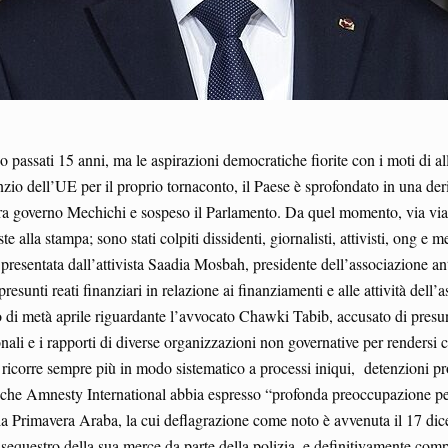
passati 15 anni, ma le aspirazioni democratiche fiorite con i moti di all
nzio dell’UE per il proprio tornaconto, il Paese è sprofondato in una der
lora governo Mechichi e sospeso il Parlamento. Da quel momento, via via la
e alla stampa; sono stati colpiti dissidenti, giornalisti, attivisti, ong e 
ertà presentata dall’attivista Saadia Mosbah, presidente dell’associazione 
presunti reati finanziari in relazione ai finanziamenti e alle attività del
 di metà aprile riguardante l’avvocato Chawki Tabib, accusato di presunti
ali e i rapporti di diverse organizzazioni non governative per rendersi con
che ricorre sempre più in modo sistematico a processi iniqui, detenzioni 
 che Amnesty International abbia espresso “profonda preoccupazione per i
ella Primavera Araba, la cui deflagrazione come noto è avvenuta il 17 d
sequestro della sua merce da parte della polizia, e definitivamente com