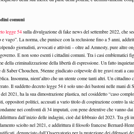
tadini comuni
eto legge 54
sulla divulgazione di fake news del settembre 2022, che sec
 e vago”. La norma, che punisce con la reclusione fino a 5 anni, addiritt
, colpendo giornalisti, avvocati e attivisti – oltre ad Amnesty, pure a
o il governo. E non sono esenti i cittadini comuni. Tra i casi emblemat
della criminalizzazione della libertà di espressione. Un fatto inquieta
 di Saber Chouchen, 56enne giudicato colpevole di tre gravi reati a cau
bblica. Insomma, nient’altro che un utente come tanti altri. Un cittadino 
rato. Il suddetto decreto legge 54 è solo uno dei bastoni nelle mani di Sai
ia del 2021, ha la sua dimostrazione plastica, nel cosiddetto “caso complot
sti, oppositori politici, accusati a vario titolo di cospirazione contro la
ondanne nei confronti di 34 imputati, con pene detentive che vanno dai 
dirittura dall’inizio delle indagini, cioè dal febbraio del 2023. Tra gl
mento sciolto nel 2021, e addirittura il filosofo francese Bernard-Henry 
stificati, denunciato dall’Osservatorio per la protezione dei difensori dei