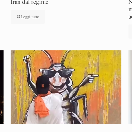
Iran dal regime
N
m
a
Leggi tutto