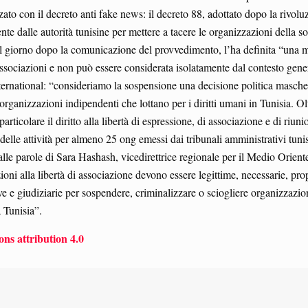
zato con il decreto anti fake news: il decreto 88, adottato dopo la rivoluz
te dalle autorità tunisine per mettere a tacere le organizzazioni della so
il giorno dopo la comunicazione del provvedimento, l’ha definita “una mis
e associazioni e non può essere considerata isolatamente dal contesto ge
rnational: “consideriamo la sospensione una decisione politica maschera
e organizzazioni indipendenti che lottano per i diritti umani in Tunisia. Ol
 particolare il diritto alla libertà di espressione, di associazione e di riu
ni delle attività per almeno 25 ong emessi dai tribunali amministrativi 
le parole di Sara Hashash, vicedirettrice regionale per il Medio Oriente 
izioni alla libertà di associazione devono essere legittime, necessarie, prop
 e giudiziarie per sospendere, criminalizzare o sciogliere organizzazioni p
a Tunisia”.
ns attribution 4.0