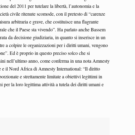
ione del 2011 per tutelare la libertà, l’autonomia e la
cietà civile ritenute scomode, con il pretesto di “carenze
ura arbitraria e grave, che costituisce una flagrante
nerale che il Paese sta vivendo”. Ha parlato anche Bassem
ta da decisione giudiziaria, in quanto si inserisce in un
tre a colpire le organizzazioni per i diritti umani, vengono
nione”. Ed è proprio in questo preciso solco che si
tunisini nell’ultimo anno, come conferma in una nota Amnesty
e il Nord Africa di Amnesty International: “Il diritto
orzionate e strettamente limitate a obiettivi legittimi in
er la loro legittima attività a tutela dei diritti umani e