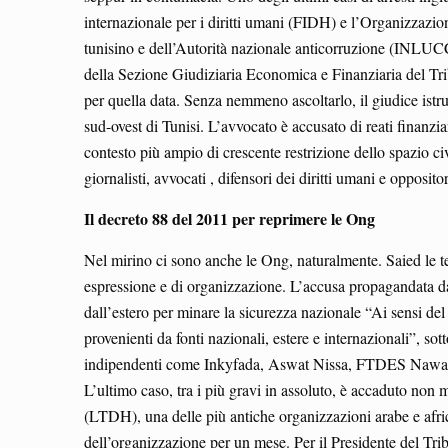
internazionale per i diritti umani (FIDH) e l’Organizzazi
tunisino e dell’Autorità nazionale anticorruzione (INLUCC)
della Sezione Giudiziaria Economica e Finanziaria del Trib
per quella data. Senza nemmeno ascoltarlo, il giudice istr
sud-ovest di Tunisi. L’avvocato è accusato di reati finanz
contesto più ampio di crescente restrizione dello spazio civ
giornalisti, avvocati , difensori dei diritti umani e oppositor
Il decreto 88 del 2011 per reprimere le Ong
Nel mirino ci sono anche le Ong, naturalmente. Saied le tem
espressione e di organizzazione. L’accusa propagandata da
dall’estero per minare la sicurezza nazionale “Ai sensi del d
provenienti da fonti nazionali, estere e internazionali”, s
indipendenti come Inkyfada, Aswat Nissa, FTDES Nawaat e 
L’ultimo caso, tra i più gravi in assoluto, è accaduto non m
(LTDH), una delle più antiche organizzazioni arabe e afric
dell’organizzazione per un mese. Per il Presidente del Tr