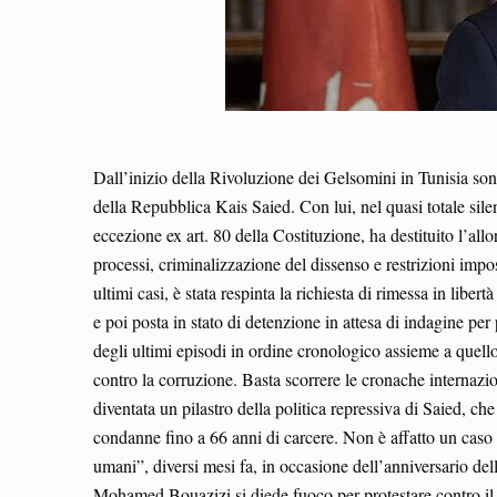
Dall’inizio della Rivoluzione dei Gelsomini in Tunisia sono 
della Repubblica Kais Saied. Con lui, nel quasi totale sile
eccezione ex art. 80 della Costituzione, ha destituito l’al
processi, criminalizzazione del dissenso e restrizioni impost
ultimi casi, è stata respinta la richiesta di rimessa in lib
e poi posta in stato di detenzione in attesa di indagine per 
degli ultimi episodi in ordine cronologico assieme a quello
contro la corruzione. Basta scorrere le cronache internazion
diventata un pilastro della politica repressiva di Saied, 
condanne fino a 66 anni di carcere. Non è affatto un caso
umani”, diversi mesi fa, in occasione dell’anniversario d
Mohamed Bouazizi si diede fuoco per protestare contro il 