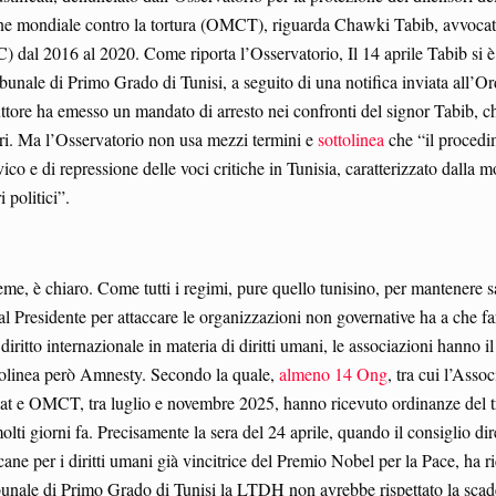
one mondiale contro la tortura (OMCT), riguarda Chawki Tabib, avvocato
 dal 2016 al 2020. Come riporta l’Osservatorio, Il 14 aprile Tabib si è
unale di Primo Grado di Tunisi, a seguito di una notifica inviata all’Or
uttore ha emesso un mandato di arresto nei confronti del signor Tabib, ch
iari. Ma l’Osservatorio non usa mezzi termini e
sottolinea
che “il procedi
ico e di repressione delle voci critiche in Tunisia, caratterizzato dalla 
i politici”.
e, è chiaro. Come tutti i regimi, pure quello tunisino, per mantenere sal
l Presidente per attaccare le organizzazioni non governative ha a che f
iritto internazionale in materia di diritti umani, le associazioni hanno il 
ottolinea però Amnesty. Secondo la quale,
almeno 14 Ong
, tra cui l’Ass
OMCT, tra luglio e novembre 2025, hanno ricevuto ordinanze del tribu
olti giorni fa. Precisamente la sera del 24 aprile, quando il consiglio di
ane per i diritti umani già vincitrice del Premio Nobel per la Pace, ha 
ibunale di Primo Grado di Tunisi la LTDH non avrebbe rispettato la sca