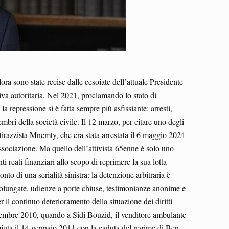
ora sono state recise dalle cesoiate dell’attuale Presidente
iva autoritaria. Nel 2021, proclamando lo stato di
 repressione si è fatta sempre più asfissiante: arresti,
membri della società civile. Il 12 marzo, per citare uno degli
antirazzista Mnemty, che era stata arrestata il 6 maggio 2024
l’associazione. Ma quello dell’attivista 65enne è solo uno
 reati finanziari allo scopo di reprimere la sua lotta
to di una serialità sinistra: la detenzione arbitraria è
prolungate, udienze a porte chiuse, testimonianze anonime e
l continuo deterioramento della situazione dei diritti
icembre 2010, quando a Sidi Bouzid, il venditore ambulante
piuta il 14 gennaio 2011 con la caduta del regime di Ben