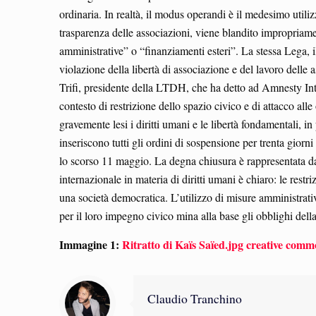
ordinaria. In realtà, il modus operandi è il medesimo utiliz
trasparenza delle associazioni, viene blandito impropriamen
amministrative” o “finanziamenti esteri”. La stessa Lega, 
violazione della libertà di associazione e del lavoro dell
Trifi, presidente della LTDH, che ha detto ad Amnesty Inte
contesto di restrizione dello spazio civico e di attacco all
gravemente lesi i diritti umani e le libertà fondamentali, in
inseriscono tutti gli ordini di sospensione per trenta gior
lo scorso 11 maggio. La degna chiusura è rappresentata dal
internazionale in materia di diritti umani è chiaro: le restr
una società democratica. L’utilizzo di misure amministrative
per il loro impegno civico mina alla base gli obblighi dell
Immagine 1:
Ritratto di Kaïs Saïed.jpg
creative commo
Claudio Tranchino