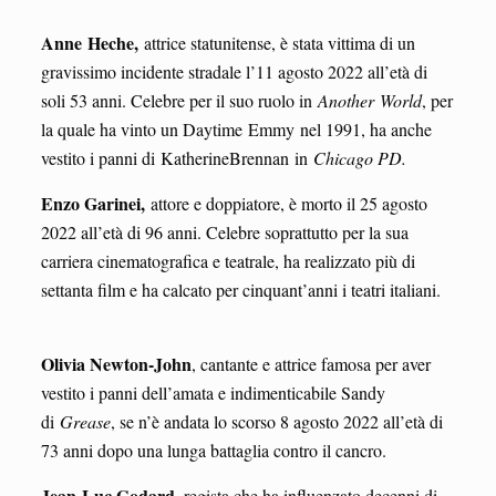
Anne Heche,
attrice statunitense, è stata vittima di un
gravissimo incidente stradale l’11 agosto 2022 all’età di
soli 53 anni. Celebre per il suo ruolo in
Another World
, per
la quale ha vinto un Daytime Emmy nel 1991, ha anche
vestito i panni di KatherineBrennan in
Chicago PD.
Enzo Garinei,
attore e doppiatore, è morto il 25 agosto
2022 all’età di 96 anni. Celebre soprattutto per la sua
carriera cinematografica e teatrale, ha realizzato più di
settanta film e ha calcato per cinquant’anni i teatri italiani.
Olivia Newton-John
, cantante e attrice famosa per aver
vestito i panni dell’amata e indimenticabile Sandy
di
Grease
, se n’è andata lo scorso 8 agosto 2022 all’età di
73 anni dopo una lunga battaglia contro il cancro.
Jean-Luc Godard
, regista che ha influenzato decenni di