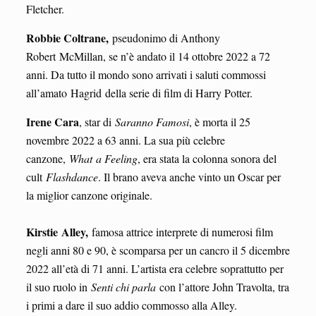
Fletcher.
Robbie Coltrane,
pseudonimo di Anthony
Robert McMillan, se n’è andato il 14 ottobre 2022 a 72
anni. Da tutto il mondo sono arrivati i saluti commossi
all’amato Hagrid della serie di film di Harry Potter.
Irene Cara
, star di
Saranno Famosi
, è morta il 25
novembre 2022 a 63 anni. La sua più celebre
canzone,
What
a Feeling
, era stata la colonna sonora del
cult
Flashdance
. Il brano aveva anche vinto un Oscar per
la miglior canzone originale.
Kirstie
Alley,
famosa attrice interprete di numerosi film
negli anni 80 e 90, è scomparsa per un cancro il 5 dicembre
2022 all’età di 71 anni. L’artista era celebre soprattutto per
il suo ruolo in
Senti chi parla
con l’attore John Travolta, tra
i primi a dare il suo addio commosso alla Alley.