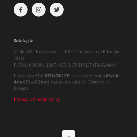
Sede legale
Viale della Resistenza 4 - 40057 Granarolo dell’Emilia
(BO)
P. IVA: 03888911207 - CF: LCNDNL70T46A944O
“LA REDAZIONE”
n.8548 in
Il periodico
è stato iscritto al
data 05/11/2020
nel registro periodici del Tribunale di
Bologna.
Privacy e Cookie policy