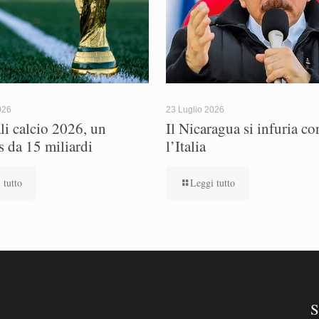
026
23 Luglio 2026
i calcio 2026, un
Il Nicaragua si infuria co
s da 15 miliardi
l’Italia
 tutto
Leggi tutto
S