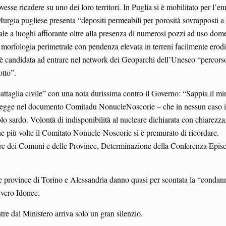
vesse ricadere su uno dei loro territori. In Puglia si è mobilitato per l’e
 Murgia pugliese presenta “depositi permeabili per porosità sovrapposti a l
ale a luoghi affiorante oltre alla presenza di numerosi pozzi ad uso dome
 la morfologia perimetrale con pendenza elevata in terreni facilmente erodi
, è candidata ad entrare nel network dei Geoparchi dell’Unesco “percors
otto”.
battaglia civile” con una nota durissima contro il Governo: “Sappia il mi
 legge nel documento Comitadu NonucleNoscorie – che in nessun caso i
olo sardo. Volontà di indisponibilità al nucleare dichiarata con chiarezza
he più volte il Comitato Nonucle-Noscorie si è premurato di ricordare.
re dei Comuni e delle Province, Determinazione della Conferenza Epis
 le province di Torino e Alessandria danno quasi per scontata la “condan
vvero Idonee.
ntre dal Ministero arriva solo un gran silenzio.