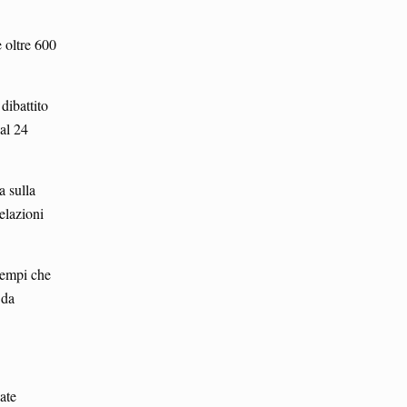
e oltre 600
dibattito
 al 24
a sulla
elazioni
Tempi che
 da
cate