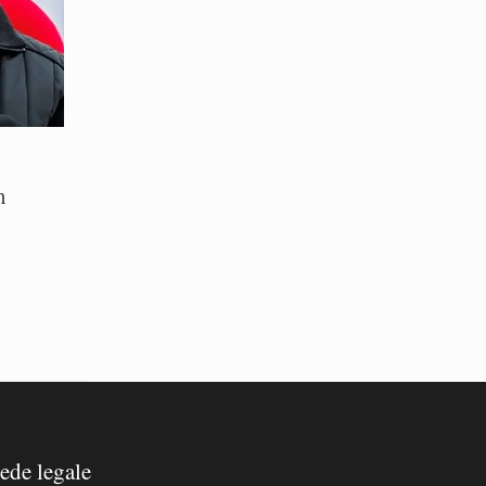
n
ede legale