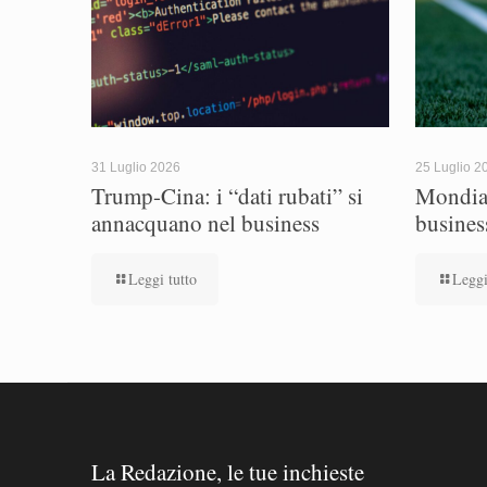
31 Luglio 2026
25 Luglio 2
Trump-Cina: i “dati rubati” si
Mondial
annacquano nel business
busines
Leggi tutto
Leggi
La Redazione, le tue inchieste