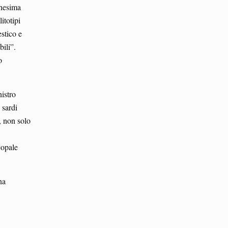
nnesima
itotipi
stico e
bili”.
o
nistro
 sardi
, non solo
copale
na