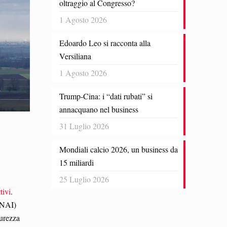
oltraggio al Congresso?
1 Agosto 2026
Edoardo Leo si racconta alla
Versiliana
1 Agosto 2026
Trump-Cina: i “dati rubati” si
annacquano nel business
31 Luglio 2026
Mondiali calcio 2026, un business da
15 miliardi
25 Luglio 2026
tivi
.
(CNAI)
curezza