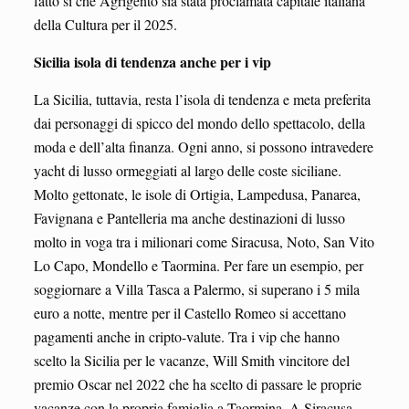
fatto sì che Agrigento sia stata proclamata capitale italiana
della Cultura per il 2025.
Sicilia isola di tendenza anche per i vip
La Sicilia, tuttavia, resta l’isola di tendenza e meta preferita
dai personaggi di spicco del mondo dello spettacolo, della
moda e dell’alta finanza. Ogni anno, si possono intravedere
yacht di lusso ormeggiati al largo delle coste siciliane.
Molto gettonate, le isole di Ortigia, Lampedusa, Panarea,
Favignana e Pantelleria ma anche destinazioni di lusso
molto in voga tra i milionari come Siracusa, Noto, San Vito
Lo Capo, Mondello e Taormina. Per fare un esempio, per
soggiornare a Villa Tasca a Palermo, si superano i 5 mila
euro a notte, mentre per il Castello Romeo si accettano
pagamenti anche in cripto-valute. Tra i vip che hanno
scelto la Sicilia per le vacanze, Will Smith vincitore del
premio Oscar nel 2022 che ha scelto di passare le proprie
vacanze con la propria famiglia a Taormina. A Siracusa,