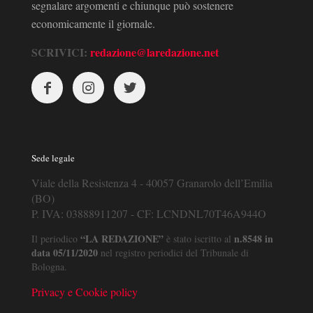
segnalare argomenti e chiunque può sostenere
economicamente il giornale.
SCRIVICI:
redazione@laredazione.net
Sede legale
Viale della Resistenza 4 - 40057 Granarolo dell’Emilia
(BO)
P. IVA: 03888911207 - CF: LCNDNL70T46A944O
“LA REDAZIONE”
n.8548 in
Il periodico
è stato iscritto al
data 05/11/2020
nel registro periodici del Tribunale di
Bologna.
Privacy e Cookie policy