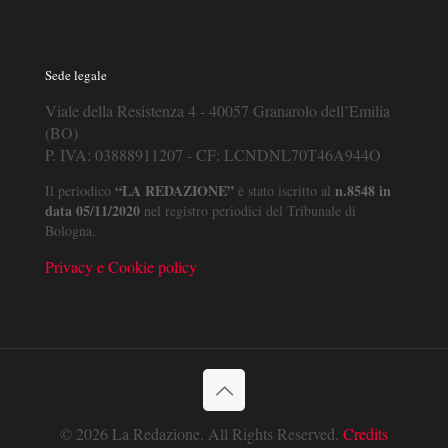
Sede legale
Viale della Resistenza 4 - 40057 Granarolo dell’Emilia
(BO)
P. IVA: 03888911207 - CF: LCNDNL70T46A944O
“LA REDAZIONE”
n.8548 in
Il periodico
è stato iscritto al
data 05/11/2020
nel registro periodici del Tribunale di
Bologna.
Privacy e Cookie policy
© 2026 La Redazione. All Rights Reserved.
Credits