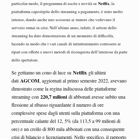
Netflix
particolar modo, il programma di uscite e novità su
, la
piattaforma capostipite dello streaming a pagamento, è stato molto
intenso, dando anche uno scossone ai rumors che vedevano il
servizio ormai in crisi. Nell’ultimo anno, infatti, il settore dello
streaming ha dato dimostrazione di un momento di difficoltà,
facendo in modo che i vari canali di intrattenimento corressero ai
ripari con offerte e nuovi metodi di riconquista dell’interesse da parte
dello spettatore.
Netflix
Se gettiamo un cono di luce su
gli ultimi
AGCOM
dati
, aggiornati al primo semestre 2022, avevano
dimostrato come la regina indiscussa delle piattaforme
220,7 milioni
streaming con
di abbonati avesse subito una
flessione al ribasso riguardante il numero di ore
complessive spese dagli utenti sulla piattaforma con una
percentuale calante del 12, 5% (da 113,5 a 99 milioni di
ore) e un crollo di 800 mila abbonati con una consequente
crisi di bilancio e licenziamenti. Nello specifico, il rapporto