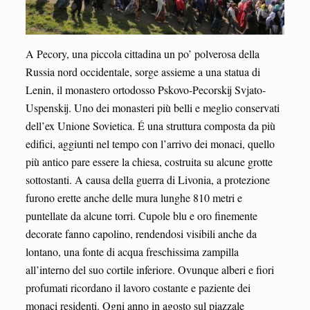
A Pecory, una piccola cittadina un po’ polverosa della
Russia nord occidentale, sorge assieme a una statua di
Lenin, il monastero ortodosso Pskovo-Pecorskij Svjato-
Uspenskij. Uno dei monasteri più belli e meglio conservati
dell’ex Unione Sovietica. É una struttura composta da più
edifici, aggiunti nel tempo con l’arrivo dei monaci, quello
più antico pare essere la chiesa, costruita su alcune grotte
sottostanti. A causa della guerra di Livonia, a protezione
furono erette anche delle mura lunghe 810 metri e
puntellate da alcune torri. Cupole blu e oro finemente
decorate fanno capolino, rendendosi visibili anche da
lontano, una fonte di acqua freschissima zampilla
all’interno del suo cortile inferiore. Ovunque alberi e fiori
profumati ricordano il lavoro costante e paziente dei
monaci residenti. Ogni anno in agosto sul piazzale