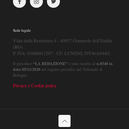
Sede legale
Viale della Resistenza 4 - 40057 Granarolo dell’Emilia
(BO)
P. IVA: 03888911207 - CF: LCNDNL70T46A944O
“LA REDAZIONE”
n.8548 in
Il periodico
è stato iscritto al
data 05/11/2020
nel registro periodici del Tribunale di
Bologna.
Privacy e Cookie policy