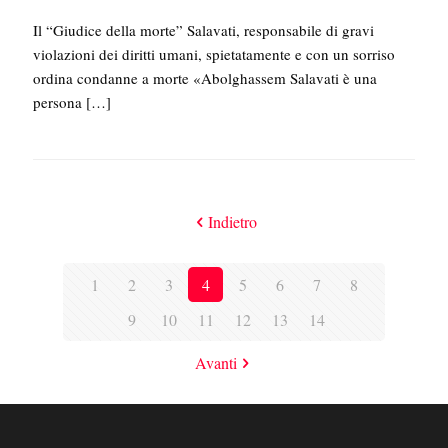
Il “Giudice della morte” Salavati, responsabile di gravi
violazioni dei diritti umani, spietatamente e con un sorriso
ordina condanne a morte «Abolghassem Salavati è una
persona
[…]
Indietro
1
2
3
4
5
6
7
8
9
10
11
12
13
14
Avanti