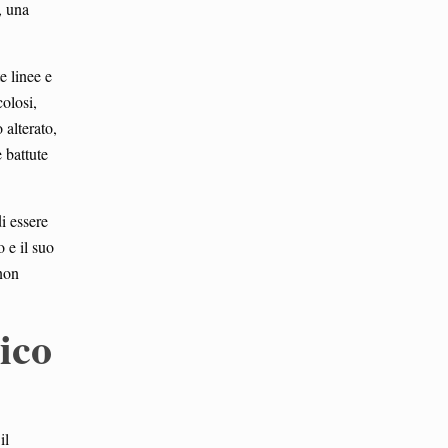
, una
e linee e
colosi,
 alterato,
 battute
i essere
 e il suo
non
ico
il