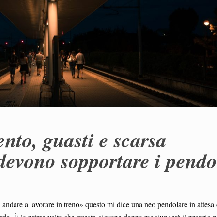
ento, guasti e scarsa
 devono sopportare i pendo
 andare a lavorare in treno» questo mi dice una neo pendolare in attesa 
ardo. È la prima volta che questa giovane donna raggiungerà il proprio p