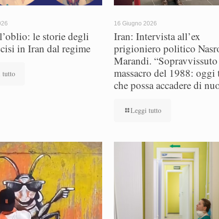
026
16 Giugno 2026
’oblio: le storie degli
Iran: Intervista all’ex
ccisi in Iran dal regime
prigioniero politico Nasr
Marandi. “Sopravvissuto 
massacro del 1988: oggi
 tutto
che possa accadere di nu
Leggi tutto