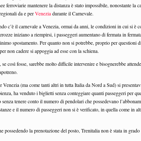
nee ferroviarie mantenere la distanza è stato impossibile, nonostante la 
 regionali da e per
Venezia
durante il Carnevale.
c’è il carnevale a Venezia, ormai da anni, le condizioni in cui si è cos
arrozze iniziano a riempirsi, i passeggeri aumentano di fermata in fermata
nimo spostamento. Per quanto non si potrebbe, proprio per questioni d
o per non cadere si appoggia ad esse con la schiena.
se così fosse, sarebbe molto difficile intervenire e bisognerebbe attende
apotreno.
r Venezia (ma come tanti altri in tutta Italia da Nord a Sud) si presenta
capienza, ha venduto i biglietti senza conteggiare quanti passeggeri per que
utto senza tenere conto il numero di pendolari che possedevano l’abbonam
stanze e il numero di passeggeri non si è verificato, in quella come in alt
e possedendo la prenotazione del posto, Trenitalia non è stata in grado 