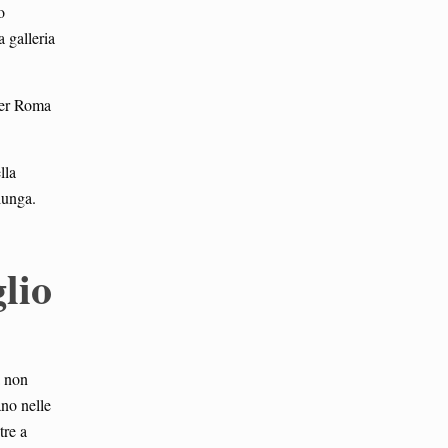
o
 galleria
 per Roma
lla
lunga.
lio
a non
ano nelle
tre a