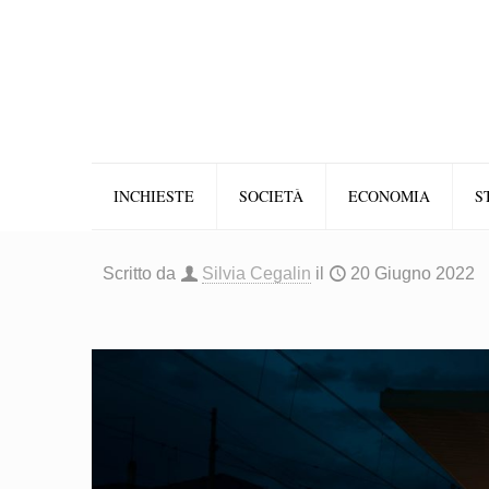
INCHIESTE
SOCIETÀ
ECONOMIA
S
Scritto da
Silvia Cegalin
il
20 Giugno 2022