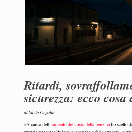
Ritardi, sovraffollam
sicurezza: ecco cosa
di Silvia Cegalin
«A causa dell’
aumento del costo della benzina
ho scelto di
proprio treno per Padova e, neanche a farlo apposta, in rit