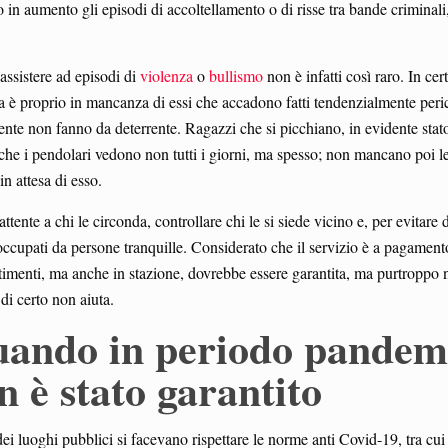
 in aumento gli episodi di accoltellamento o di risse tra bande criminali
 assistere ad episodi di
violenza
o
bullismo
non è infatti così raro. In cert
 ma è proprio in mancanza di essi che accadono fatti tendenzialmente peri
nte non fanno da deterrente. Ragazzi che si picchiano, in evidente stato
che i pendolari vedono non tutti i giorni, ma spesso; non mancano poi le
n attesa di esso.
ente a chi le circonda, controllare chi le si siede vicino e, per evitare d
ccupati da persone tranquille. Considerato che il servizio è a pagamento
timenti, ma anche in stazione, dovrebbe essere garantita, ma purtroppo 
di certo non aiuta.
uando in periodo pandem
n è stato garantito
 luoghi pubblici si facevano rispettare le norme anti Covid-19, tra cui 