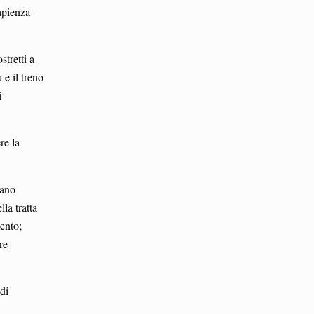
capienza
tretti a
 e il treno
i
re la
vano
lla tratta
ento;
re
di