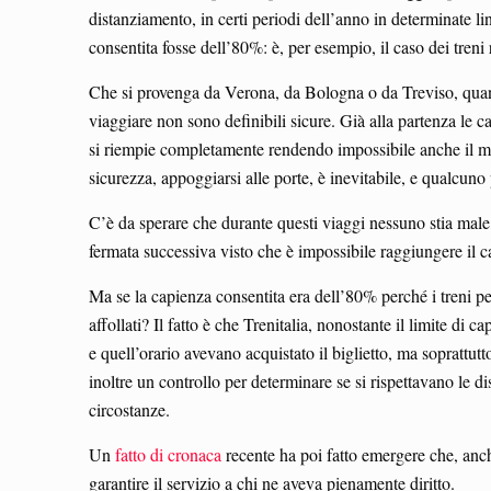
distanziamento, in certi periodi dell’anno in determinate li
consentita fosse dell’80%: è, per esempio, il caso dei treni
Che si provenga da Verona, da Bologna o da Treviso, quando 
viaggiare non sono definibili sicure. Già alla partenza le c
si riempie completamente rendendo impossibile anche il mi
sicurezza, appoggiarsi alle porte, è inevitabile, e qualcun
C’è da sperare che durante questi viaggi nessuno stia male, 
fermata successiva visto che è impossibile raggiungere il c
Ma se la capienza consentita era dell’80% perché i treni pe
affollati? Il fatto è che Trenitalia, nonostante il limite di 
e quell’orario avevano acquistato il biglietto, ma sopratt
inoltre un controllo per determinare se si rispettavano le di
circostanze.
Un
fatto di cronaca
recente ha poi fatto emergere che, anch
garantire il servizio a chi ne aveva pienamente diritto.