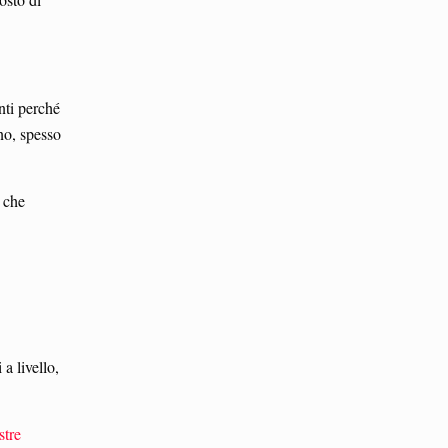
onti perché
rno, spesso
i che
a livello,
stre