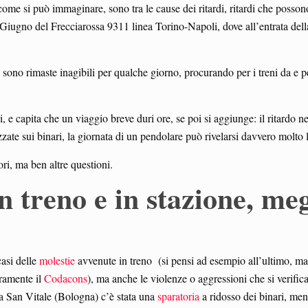
, come si può immaginare, sono tra le cause dei ritardi, ritardi che posson
3 Giugno del Frecciarossa 9311 linea Torino-Napoli, dove all’entrata della
sono rimaste inagibili per qualche giorno, procurando per i treni da e
i, e capita che un viaggio breve duri ore, se poi si aggiunge: il ritardo ne
zate sui binari, la giornata di un pendolare può rivelarsi davvero molto 
i, ma ben altre questioni.
n treno e in stazione, meg
casi delle
molestie
avvenute in treno (si pensi ad esempio all’ultimo, m
uramente il
Codacons
), ma anche le violenze o aggressioni che si verific
a San Vitale (Bologna) c’è stata una
sparatoria
a ridosso dei binari, men