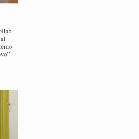
ollah
al
 temo
ovo”