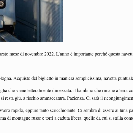
esto mese di novembre 2022. L’anno è importante perché questa navetta, i
Bologna. Acquisto del biglietto in maniera semplicissima, navetta puntual
lia che viene letteralmente dimezzata: il bambino che rimane a terra co
si resta giù, a rischio ammaccatura. Pazienza. Ci sarà il ricongiungimen
vvero rapido, eppure tanto scricchiolante. Ci sembra di essere al luna par
ma di montagne russe e torri a caduta libera, quelle da cui si strilla com