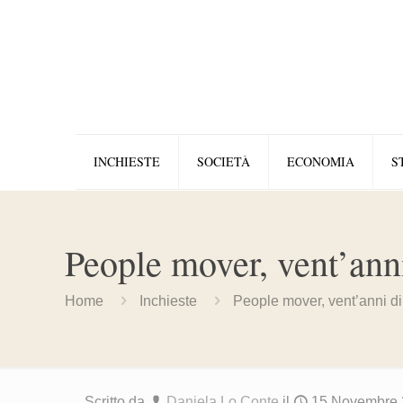
INCHIESTE
SOCIETÀ
ECONOMIA
S
People mover, vent’ann
Home
Inchieste
People mover, vent’anni d
Scritto da
Daniela Lo Conte
il
15 Novembre 