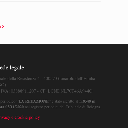
i
ede legale
iale della Resistenza 4 - 40057 Granarolo dell’Emilia
BO)
. IVA: 03888911207 - CF: LCNDNL70T46A944O
“LA REDAZIONE”
n.8548 in
 periodico
è stato iscritto al
ata 05/11/2020
nel registro periodici del Tribunale di Bologna.
rivacy e Cookie policy