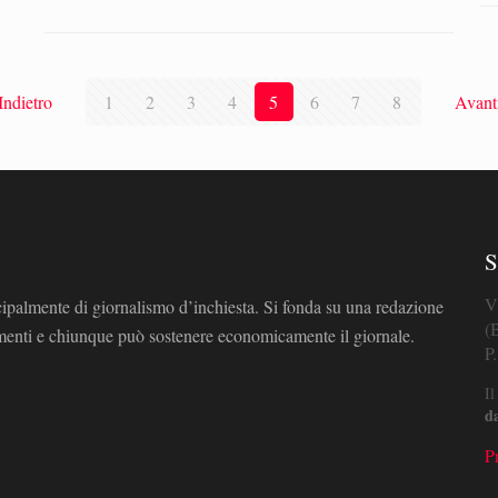
Indietro
1
2
3
4
5
6
7
8
Avant
S
V
cipalmente di giornalismo d’inchiesta. Si fonda su una redazione
(
omenti e chiunque può sostenere economicamente il giornale.
P
Il
d
P