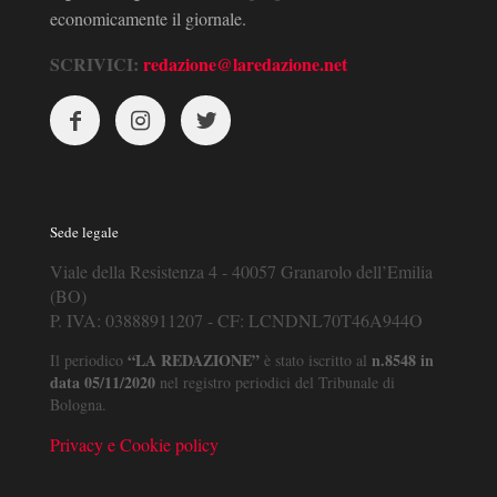
economicamente il giornale.
SCRIVICI:
redazione@laredazione.net
Sede legale
Viale della Resistenza 4 - 40057 Granarolo dell’Emilia
(BO)
P. IVA: 03888911207 - CF: LCNDNL70T46A944O
“LA REDAZIONE”
n.8548 in
Il periodico
è stato iscritto al
data 05/11/2020
nel registro periodici del Tribunale di
Bologna.
Privacy e Cookie policy