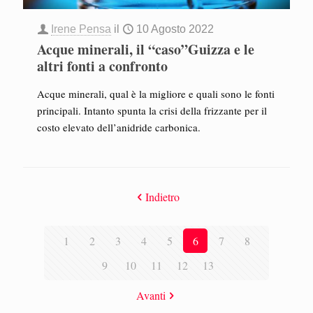
Irene Pensa
il
10 Agosto 2022
Acque minerali, il “caso”Guizza e le
altri fonti a confronto
Acque minerali, qual è la migliore e quali sono le fonti
principali. Intanto spunta la crisi della frizzante per il
costo elevato dell’anidride carbonica.
Indietro
1
2
3
4
5
6
7
8
9
10
11
12
13
Avanti