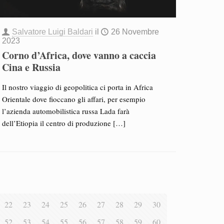
Salvatore Luigi Baldari
il
26 Novembre
2023
Corno d’Africa, dove vanno a caccia
Cina e Russia
Il nostro viaggio di geopolitica ci porta in Africa
Orientale dove fioccano gli affari, per esempio
l’azienda automobilistica russa Lada farà
dell’Etiopia il centro di produzione
[…]
22
23
24
25
26
27
28
29
30
52
53
54
55
56
57
58
59
60