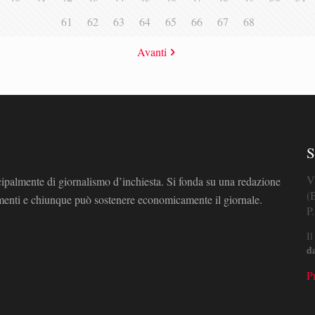
61
62
63
64
65
66
67
68
Avanti
S
V
cipalmente di giornalismo d’inchiesta. Si fonda su una redazione
(
omenti e chiunque può sostenere economicamente il giornale.
P
Il
d
P