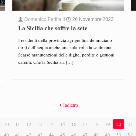
Domenico Ferlita
il
26 Novembre 2023
La Sicilia che soffre la sete
I residenti della provincia agrigentina denunciano
turni dell’acqua anche una sola volta la settimana.
Scarse manutenzioni delle dighe, perdite e gestioni
carenti. Che la Sicilia sia
[…]
Indietro
10
11
12
13
14
15
16
17
18
19
20
21
40
41
42
43
44
45
46
47
48
49
50
51