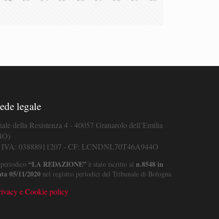
ede legale
iale della Resistenza 4 - 40057 Granarolo dell’Emilia
BO)
. IVA: 03888911207 - CF: LCNDNL70T46A944O
“LA REDAZIONE”
n.8548 in
 periodico
è stato iscritto al
ata 05/11/2020
nel registro periodici del Tribunale di Bologna.
rivacy e Cookie policy