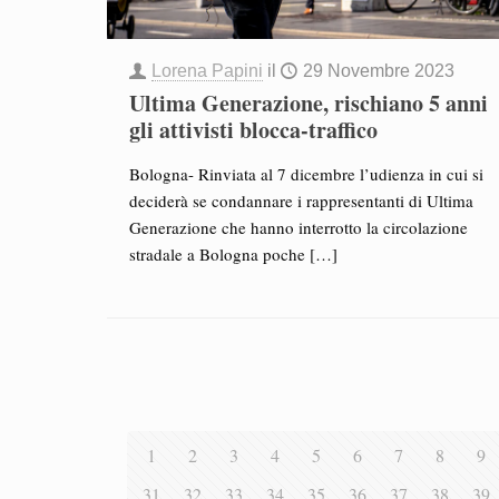
Lorena Papini
il
29 Novembre 2023
Ultima Generazione, rischiano 5 anni
gli attivisti blocca-traffico
Bologna- Rinviata al 7 dicembre l’udienza in cui si
deciderà se condannare i rappresentanti di Ultima
Generazione che hanno interrotto la circolazione
stradale a Bologna poche
[…]
1
2
3
4
5
6
7
8
9
31
32
33
34
35
36
37
38
39