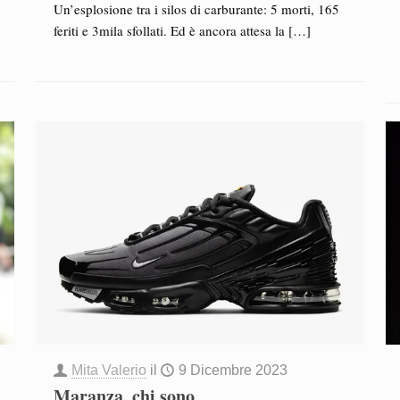
Un’esplosione tra i silos di carburante: 5 morti, 165
feriti e 3mila sfollati. Ed è ancora attesa la
[…]
Mita Valerio
il
9 Dicembre 2023
Maranza, chi sono