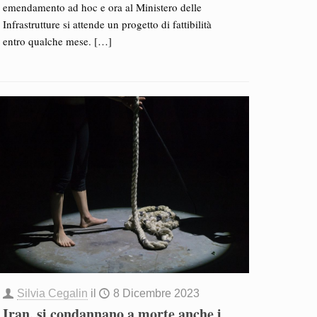
emendamento ad hoc e ora al Ministero delle
Infrastrutture si attende un progetto di fattibilità
entro qualche mese.
[…]
Silvia Cegalin
il
8 Dicembre 2023
Iran, si condannano a morte anche i