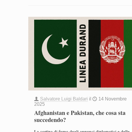
Salvatore Luigi Baldari
il
14 Novembre
2025
Afghanistan e Pakistan, che cosa sta
succedendo?
La cortina di fumo degli annunci diplomatici e delle