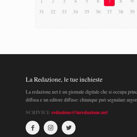
1
2
3
4
5
6
7
8
9
31
32
33
34
35
36
37
38
39
La Redazione, le tue inchieste
La redazione.net è un giornale digitale che si occupa prin
diffusa e un editore diffuso: chiunque può segnalare arg
SCRIVICI:
redazione@laredazione.net