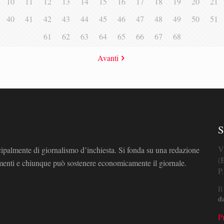
10
11
12
13
14
15
16
17
18
19
20
21
40
41
42
43
44
45
46
47
48
49
50
51
61
62
63
64
65
66
67
68
Avanti
S
V
cipalmente di giornalismo d’inchiesta. Si fonda su una redazione
(
omenti e chiunque può sostenere economicamente il giornale.
P
Il
d
P