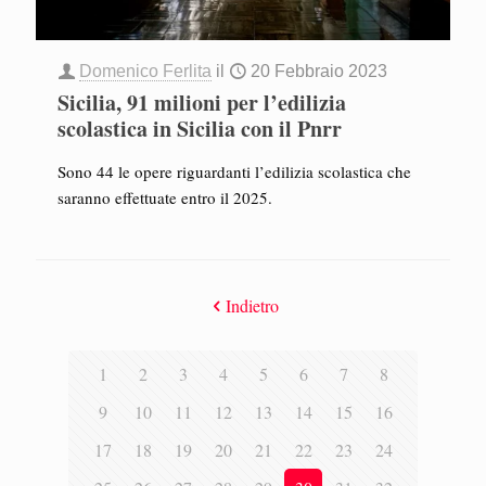
Domenico Ferlita
il
20 Febbraio 2023
Sicilia, 91 milioni per l’edilizia
scolastica in Sicilia con il Pnrr
Sono 44 le opere riguardanti l’edilizia scolastica che
saranno effettuate entro il 2025.
Indietro
1
2
3
4
5
6
7
8
9
10
11
12
13
14
15
16
17
18
19
20
21
22
23
24