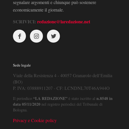
segnalare argomenti e chiunque può sostenere
economicamente il giornale.
SCRIVICI:
redazione@laredazione.net
Sede legale
Viale della Resistenza 4 - 40057 Granarolo dell’Emilia
(BO)
P. IVA: 03888911207 - CF: LCNDNL70T46A944O
“LA REDAZIONE”
n.8548 in
Il periodico
è stato iscritto al
data 05/11/2020
nel registro periodici del Tribunale di
Bologna.
Privacy e Cookie policy