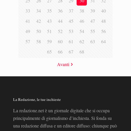
25
26
27
28
29
30
31
32
33
34
35
36
37
38
39
40
41
42
43
44
45
46
47
48
49
50
51
52
53
54
55
56
57
58
59
60
61
62
63
64
65
66
67
68
Avanti
La Redazione, le tue inchieste
La redazione.net è un giornale digitale che si occupa
principalmente di giornalismo d’inchiesta. Si fonda su
una redazione diffusa e un editore diffuso: chiunque può