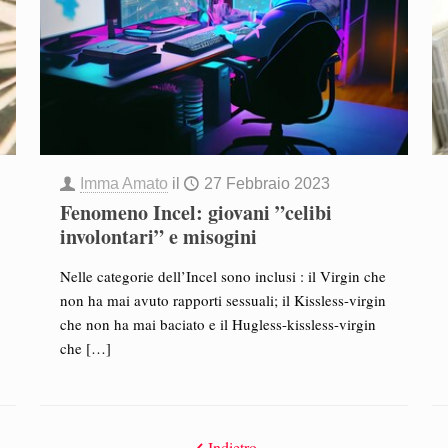
Imma Amato
il
27 Febbraio 2023
Fenomeno Incel: giovani ”celibi
involontari” e misogini
Nelle categorie dell’Incel sono inclusi : il Virgin che
non ha mai avuto rapporti sessuali; il Kissless-virgin
che non ha mai baciato e il Hugless-kissless-virgin
che
[…]
Indietro