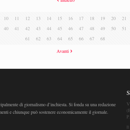
10
11
12
13
14
15
16
17
18
19
20
21
40
41
42
43
44
45
46
47
48
49
50
51
61
62
63
64
65
66
67
68
Avanti
S
V
cipalmente di giornalismo d’inchiesta. Si fonda su una redazione
(
omenti e chiunque può sostenere economicamente il giornale.
P
Il