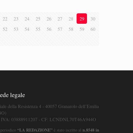
22
23
24
25
26
27
28
29
30
52
53
54
55
56
57
58
59
60
ede legale
iale della Resistenza 4 - 40057 Granarolo dell’Emilia
BO)
. IVA: 03888911207 - CF: LCNDNL70T46A944O
“LA REDAZIONE”
n.8548 in
 periodico
è stato iscritto al