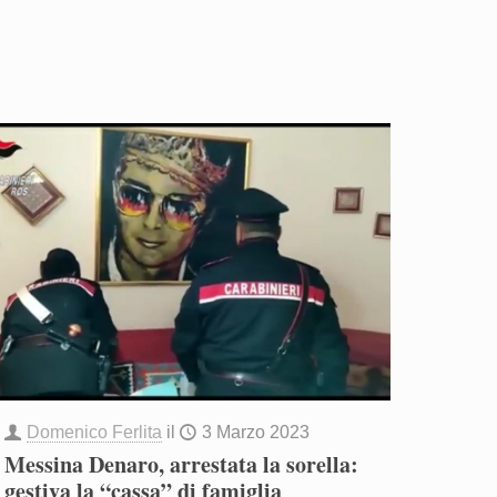
Domenico Ferlita
il
3 Marzo 2023
Messina Denaro, arrestata la sorella:
gestiva la “cassa” di famiglia