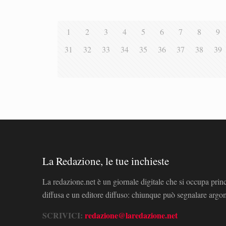
1
2
3
4
5
6
7
8
9
31
32
33
34
35
36
37
38
39
La Redazione, le tue inchieste
La redazione.net è un giornale digitale che si occupa prin
diffusa e un editore diffuso: chiunque può segnalare arg
SCRIVICI:
redazione@laredazione.net