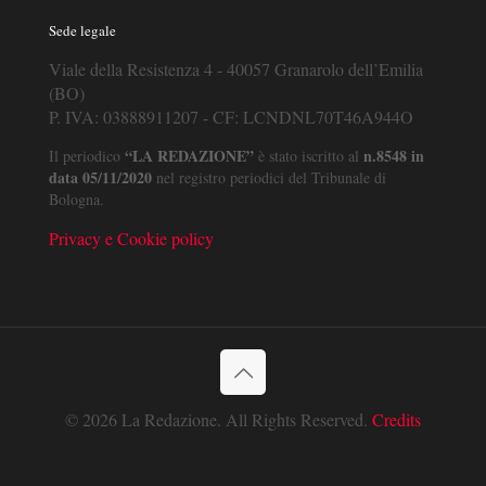
Sede legale
Viale della Resistenza 4 - 40057 Granarolo dell’Emilia
(BO)
P. IVA: 03888911207 - CF: LCNDNL70T46A944O
“LA REDAZIONE”
n.8548 in
Il periodico
è stato iscritto al
data 05/11/2020
nel registro periodici del Tribunale di
Bologna.
Privacy e Cookie policy
© 2026 La Redazione. All Rights Reserved.
Credits