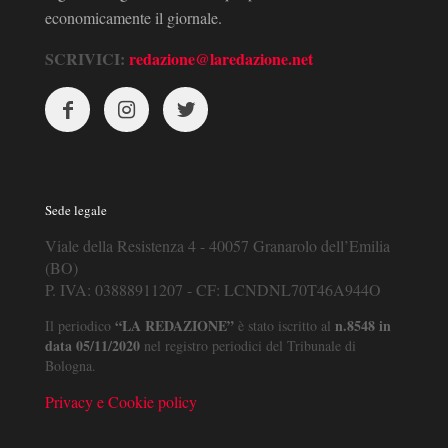
economicamente il giornale.
SCRIVICI:
redazione@laredazione.net
Sede legale
Viale della Resistenza 4 - 40057 Granarolo dell’Emilia
(BO)
P. IVA: 03888911207 - CF: LCNDNL70T46A944O
“LA REDAZIONE”
n.8548 in
Il periodico
è stato iscritto al
data 05/11/2020
nel registro periodici del Tribunale di
Bologna.
Privacy e Cookie policy