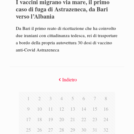
I vaccini migrano via mare, il primo
caso di fuga di Astrazeneca, da Bari
verso l’Albania
Da Bari il primo reato di ricettazione che ha coinvolto
due iraniani con cittadinanza tedesca, rei di trasportare
a bordo della propria autovettura 30 dosi di vaccino
anti-Covid Astrazeneca
Indietro
1
2
3
4
5
6
7
8
9
10
11
12
13
14
15
16
17
18
19
20
21
22
23
24
25
26
27
28
29
30
31
32