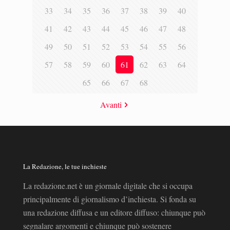
33
34
35
36
37
38
39
40
41
42
43
44
45
46
47
48
49
50
51
52
53
54
55
56
57
58
59
60
61
62
63
64
65
66
67
68
Avanti
La Redazione, le tue inchieste
La redazione.net è un giornale digitale che si occupa
principalmente di giornalismo d’inchiesta. Si fonda su
una redazione diffusa e un editore diffuso: chiunque può
segnalare argomenti e chiunque può sostenere