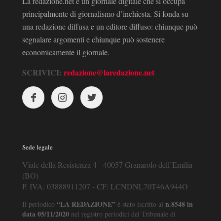
La redazione.net è un giornale digitale che si occupa
principalmente di giornalismo d’inchiesta. Si fonda su
una redazione diffusa e un editore diffuso: chiunque può
segnalare argomenti e chiunque può sostenere
economicamente il giornale.
SCRIVICI:
redazione@laredazione.net
Sede legale
Viale della Resistenza 4 - 40057 Granarolo dell’Emilia
(BO)
P. IVA: 03888911207 - CF: LCNDNL70T46A944O
“LA REDAZIONE”
n.8548 in
Il periodico
è stato iscritto al
data 05/11/2020
nel registro periodici del Tribunale di