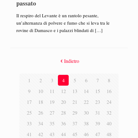
passato
Il respiro del Levante è un rantolo pesante,
un’alternanza di polvere e fumo che si leva tra le
rovine di Damasco e i palazzi blindati di
[…]
Indietro
1
2
3
4
5
6
7
8
9
10
11
12
13
14
15
16
17
18
19
20
21
22
23
24
25
26
27
28
29
30
31
32
33
34
35
36
37
38
39
40
41
42
43
44
45
46
47
48