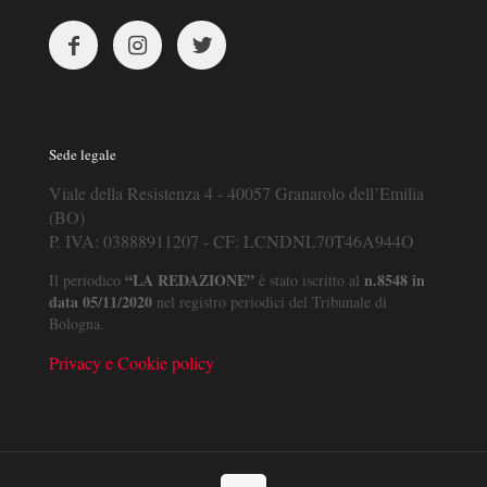
Sede legale
Viale della Resistenza 4 - 40057 Granarolo dell’Emilia
(BO)
P. IVA: 03888911207 - CF: LCNDNL70T46A944O
“LA REDAZIONE”
n.8548 in
Il periodico
è stato iscritto al
data 05/11/2020
nel registro periodici del Tribunale di
Bologna.
Privacy e Cookie policy